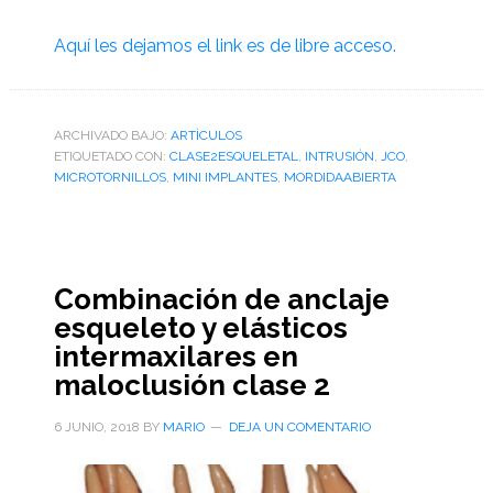
Aquí les dejamos el link es de libre acceso.
ARCHIVADO BAJO:
ARTÌCULOS
ETIQUETADO CON:
CLASE2ESQUELETAL
,
INTRUSIÓN
,
JCO
,
MICROTORNILLOS
,
MINI IMPLANTES
,
MORDIDAABIERTA
Combinación de anclaje
esqueleto y elásticos
intermaxilares en
maloclusión clase 2
6 JUNIO, 2018
BY
MARIO
DEJA UN COMENTARIO