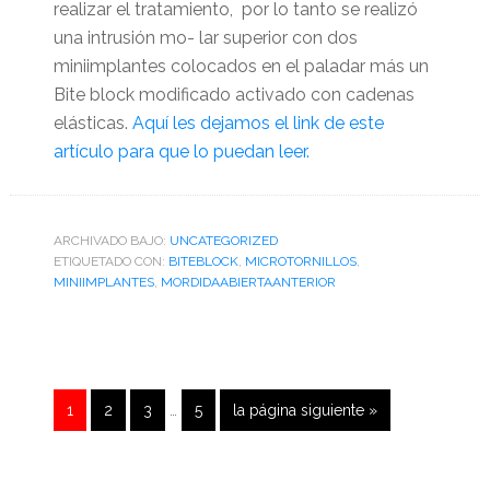
realizar el tratamiento, por lo tanto se realizó
una intrusión mo- lar superior con dos
miniimplantes colocados en el paladar más un
Bite block modificado activado con cadenas
elásticas.
Aquí les dejamos el link de este
artículo para que lo puedan leer.
ARCHIVADO BAJO:
UNCATEGORIZED
ETIQUETADO CON:
BITEBLOCK
,
MICROTORNILLOS
,
MINIIMPLANTES
,
MORDIDAABIERTAANTERIOR
Se
Página
Página
Página
Página
Ir
1
2
3
…
5
la página siguiente »
omitieron
a
las
páginas