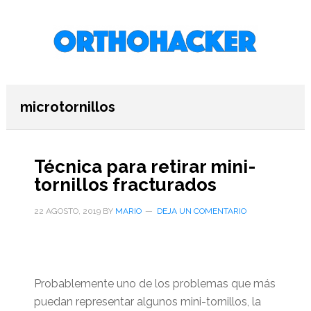
Saltar
Saltar
Saltar
al
a
al
contenido
la
pie
principal
barra
de
lateral
página
primaria
microtornillos
Técnica para retirar mini-
tornillos fracturados
22 AGOSTO, 2019
BY
MARIO
DEJA UN COMENTARIO
Probablemente uno de los problemas que más
puedan representar algunos mini-tornillos, la