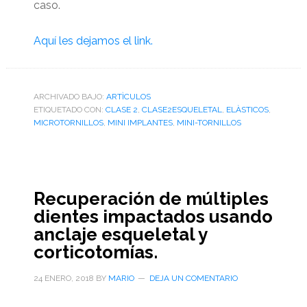
caso.
Aquí les dejamos el link.
ARCHIVADO BAJO:
ARTÌCULOS
ETIQUETADO CON:
CLASE 2
,
CLASE2ESQUELETAL
,
ELÀSTICOS
,
MICROTORNILLOS
,
MINI IMPLANTES
,
MINI-TORNILLOS
Recuperación de múltiples
dientes impactados usando
anclaje esqueletal y
corticotomías.
24 ENERO, 2018
BY
MARIO
DEJA UN COMENTARIO