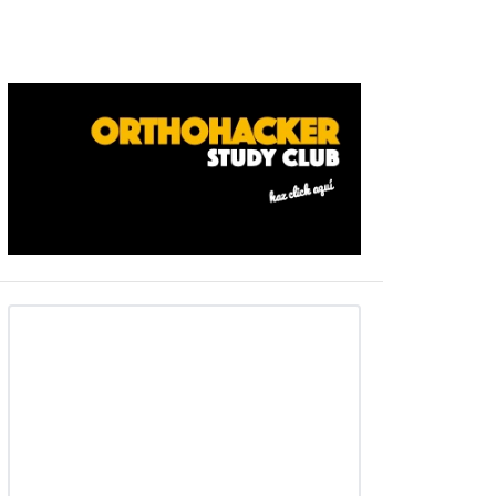
Barra
ateral
primaria