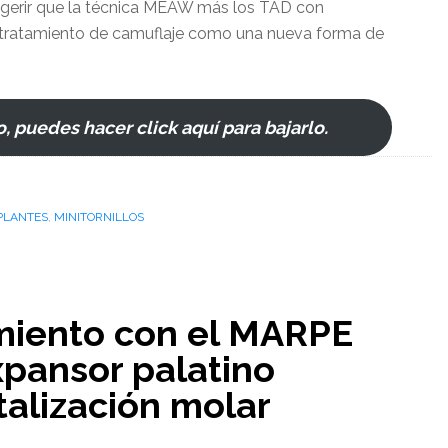
sugerir que la técnica MEAW más los TAD con
el tratamiento de camuflaje como una nueva forma de
o, puedes hacer click aquí para bajarlo.
MPLANTES
,
MINITORNILLOS
amiento con el MARPE
xpansor palatino
talización molar