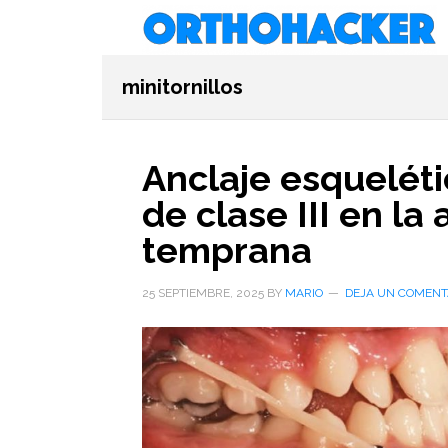
Saltar
Saltar
Saltar
al
a
al
contenido
la
pie
minitornillos
principal
barra
de
lateral
página
primaria
Anclaje esqueléti
de clase III en la
temprana
25 SEPTIEMBRE, 2025
BY
MARIO
DEJA UN COMENT