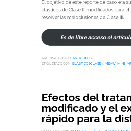
El objetivo de este reporte de caso era 
elásticos de Clase III modificados para 
resolver las maloclusiones de Clase III.
Es de libre acceso el artícul
ARCHIVADO BAJO:
ARTÌCULOS
ETIQUETADO CON:
ELÀSTICOSCLASE3
,
MEAW
,
MINI I
Efectos del trat
modificado y el e
rápido para la dis