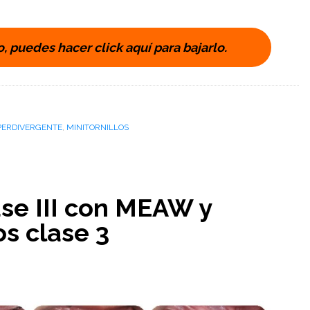
o, puedes hacer click aquí para bajarlo.
PERDIVERGENTE
,
MINITORNILLOS
se III con MEAW y
s clase 3