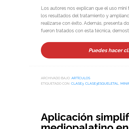
Los autores nos explican que el uso mini t
los resultados del tratamiento y amplian
realizarse con éxito. Además, presenta d
fueron tratados con esta técnica, demost
Puedes hacer cli
ARCHIVADO BAJO:
ARTÌCULOS
ETIQUETADO CON:
CLASE3
,
CLASE3ESQUELETAL
,
MINI
Aplicación simplif
mediopalatino en