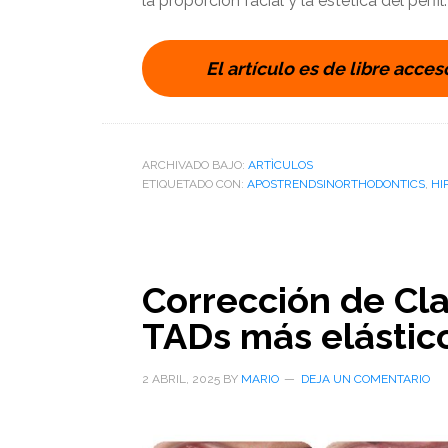
la proporción facial y la estética del perfil.
El artículo es de libre acces
ARCHIVADO BAJO:
ARTÌCULOS
ETIQUETADO CON:
APOSTRENDSINORTHODONTICS
,
HI
Corrección de Cla
TADs más elástico
2 ABRIL, 2025
BY
MARIO
DEJA UN COMENTARIO