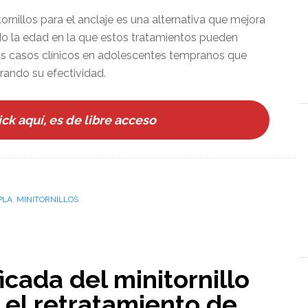
ornillos para el anclaje es una alternativa que mejora
do la edad en la que estos tratamientos pueden
os casos clínicos en adolescentes tempranos que
rando su efectividad.
ck aquí, es de libre acceso
PLA
,
MINITORNILLOS
icada del minitornillo
 el retratamiento de