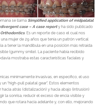
semana se llama
Simplified application of midpalatal
rdivergent case – A case report
y ha sido publicado
 Orthodontics
. Es un reporte de caso el cual nos
 una mujer de 29 años que tenía un patrón vertical
cia a tener la mandíbula en una posición más retraída
sible (gummy smile). La paciente había recibido
davía mostraba estas características faciales y
cnicas mínimamente invasivas, en específico, el uso
y un “high-pull palatal gear”. Estos elementos
hacia atrás (distalización) y hacia abajo (intrusión)
r la sonrisa, reducir el exceso de encía visible y
ando que rotara hacia adelante y, con ello, mejorando