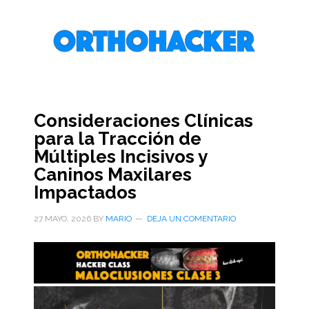
Saltar
Saltar
Saltar
al
a
al
contenido
la
pie
principal
barra
de
lateral
página
primaria
Consideraciones Clínicas
para la Tracción de
Múltiples Incisivos y
Caninos Maxilares
Impactados
27 MAYO, 2026
BY
MARIO
DEJA UN COMENTARIO