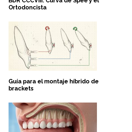
BDR CCCVIII: Curva de Spee y el
Ortodoncista
Guía para el montaje híbrido de
brackets