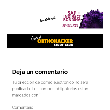
Interacciones
del
Deja un comentario
lector
Tu dirección de correo electrónico no será
publicada.
Los campos obligatorios están
marcados con
*
Comentario
*