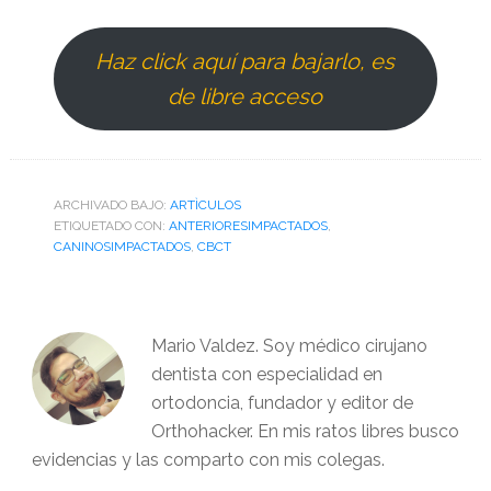
Haz click aquí para bajarlo, es
de libre acceso
ARCHIVADO BAJO:
ARTÌCULOS
ETIQUETADO CON:
ANTERIORESIMPACTADOS
,
CANINOSIMPACTADOS
,
CBCT
Mario Valdez. Soy médico cirujano
dentista con especialidad en
ortodoncia, fundador y editor de
Orthohacker. En mis ratos libres busco
evidencias y las comparto con mis colegas.