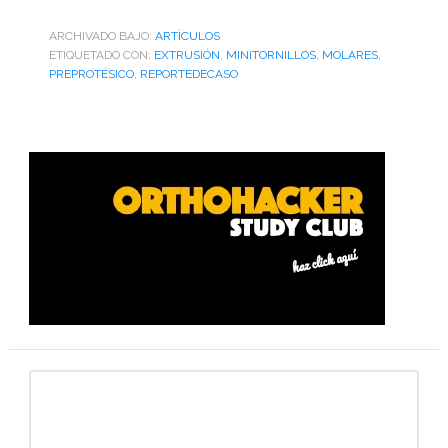
ARCHIVADO BAJO:
ARTÌCULOS
ETIQUETADO CON:
EXTRUSIÓN
,
MINITORNILLOS
,
MOLARES
,
PREPROTÉSICO
,
REPORTEDECASO
Barra
lateral
primaria