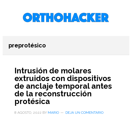
Saltar
Saltar
Saltar
al
a
al
contenido
la
pie
principal
barra
de
lateral
página
primaria
preprotésico
Intrusión de molares
extruidos con dispositivos
de anclaje temporal antes
de la reconstrucción
protésica
8 AGOSTO, 2022
BY
MARIO
DEJA UN COMENTARIO