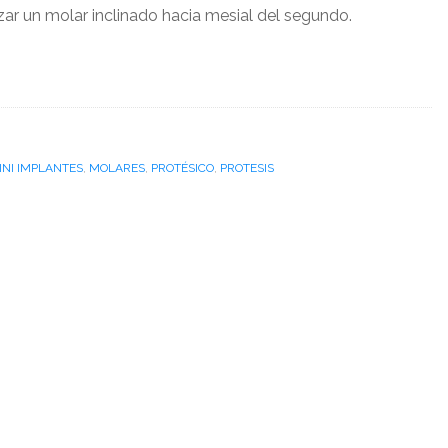
zar un molar inclinado hacia mesial del segundo.
INI IMPLANTES
,
MOLARES
,
PROTÉSICO
,
PROTESIS