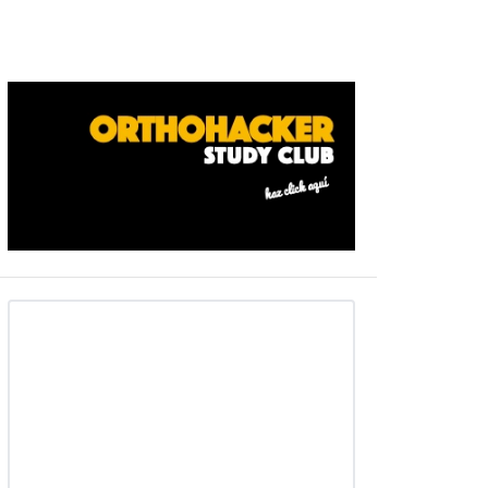
Barra
ateral
primaria