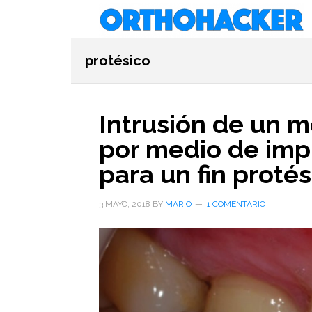
Saltar
Saltar
Saltar
al
a
al
contenido
la
pie
protésico
principal
barra
de
lateral
página
primaria
Intrusión de un 
por medio de imp
para un fin protés
3 MAYO, 2018
BY
MARIO
1 COMENTARIO