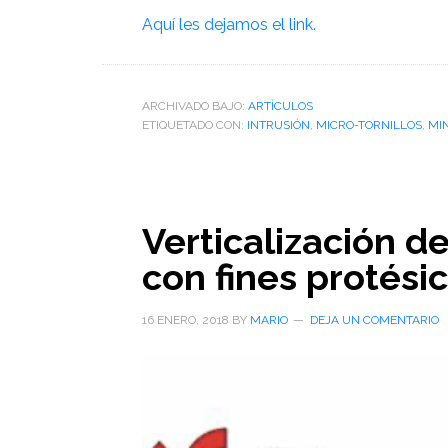
Aquí les dejamos el link.
ARCHIVADO BAJO:
ARTÌCULOS
ETIQUETADO CON:
INTRUSIÓN
,
MICRO-TORNILLOS
,
MI
Verticalización 
con fines protési
16 ENERO, 2018
BY
MARIO
DEJA UN COMENTARIO