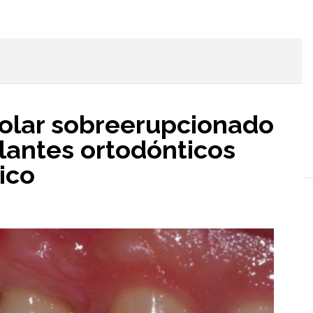
l
molar sobreerupcionado
lantes ortodónticos
ico