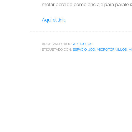
molar perdido como anclaje para paraleli
Aquí el link.
ARCHIVADO BAJO:
ARTÌCULOS
ETIQUETADO CON:
ESPACIO
,
JCO
,
MICROTORNILLOS
,
M