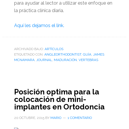
para ayudar al lector a utilizar este enfoque en
la práctica clínica diaria.
Aquí les dejamos el link.
ARCHIVADO BAJO:
ARTÌCULOS
ETIQUETADO CON:
ANGLEORTHODONTIST
,
GUÌA
,
JAMES
MCNAMARA
,
JOURNAL
,
MADURACIÓN
,
VERTEBRAS
Posición optima para la
colocación de mini-
implantes en Ortodoncia
20 OCTUBRE, 2015
BY
MARIO
1 COMENTARIO