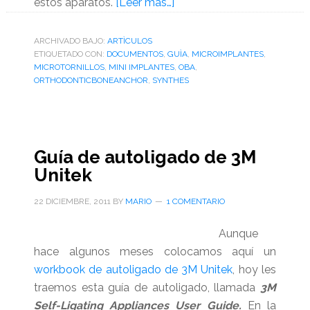
acerca
estos aparatos.
[Leer más…]
de
Guía
ARCHIVADO BAJO:
ARTÌCULOS
ETIQUETADO CON:
DOCUMENTOS
,
GUÌA
del
,
MICROIMPLANTES
,
MICROTORNILLOS
,
MINI IMPLANTES
,
OBA
,
Orthodontic
ORTHODONTICBONEANCHOR
,
SYNTHES
Bone
Anchor
(OBA)
System
Guía de autoligado de 3M
Unitek
22 DICIEMBRE, 2011
BY
MARIO
1 COMENTARIO
Aunque
hace algunos meses colocamos aquí un
workbook de autoligado de 3M Unitek
, hoy les
traemos esta guía de autoligado, llamada
3M
Self-Ligating Appliances User Guide.
En la