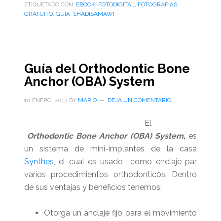
ETIQUETADO CON:
el
EBOOK
,
FOTODIGITAL
,
FOTOGRAFÍAS
,
GRATUITO
,
GUÌA
,
SHADISAMAWI
libro
“A
Short
Guide
Guía del Orthodontic Bone
to
Anchor (OBA) System
Clinical
Digital
10 ENERO, 2012
BY
MARIO
DEJA UN COMENTARIO
Photography
in
El
Orthodontics”
Orthodontic Bone Anchor (OBA) System,
es
(edición
un sistema de mini-implantes de la casa
2011)
Synthes
, el cual es usado como enclaje par
varios procedimientos orthodontic0s. Dentro
de sus ventajas y beneficios tenemos:
Otorga un anclaje fijo para el movimiento