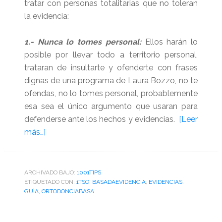
tratar con personas totalitarias que no toleran
la evidencia:
1.- Nunca lo tomes personal:
Ellos harán lo
posible por llevar todo a territorio personal,
trataran de insultarte y ofenderte con frases
dignas de una programa de Laura Bozzo, no te
ofendas, no lo tomes personal, probablemente
esa sea el único argumento que usaran para
defenderse ante los hechos y evidencias.
[Leer
acerca
más…]
de
Guía
de
ARCHIVADO BAJO:
1001TIPS
ETIQUETADO CON:
Orthohacker
1TSO
,
BASADAEVIDENCIA
,
EVIDENCIAS
,
GUÌA
,
ORTODONCIABASA
para
tratar
con