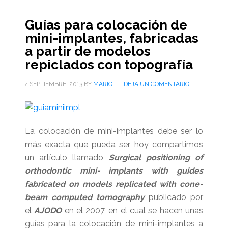
totalitarios
Guías para colocación de
que
mini-implantes, fabricadas
no
a partir de modelos
toleran
repiclados con topografía
las
evidencias
4 SEPTIEMBRE, 2013
BY
MARIO
DEJA UN COMENTARIO
La colocación de mini-implantes debe ser lo
más exacta que pueda ser, hoy compartimos
un artículo llamado
Surgical positioning of
orthodontic mini- implants with guides
fabricated on models replicated with cone-
beam computed tomography
publicado por
el
AJODO
en el 2007, en el cual se hacen unas
guías para la colocación de mini-implantes a