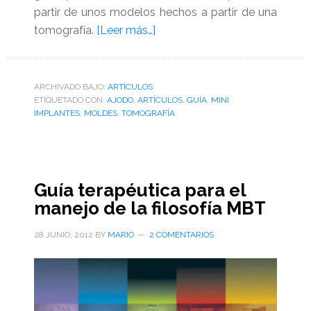
partir de unos modelos hechos a partir de una
acerca
tomografía.
[Leer más…]
de
Guías
para
ARCHIVADO BAJO:
ARTÌCULOS
ETIQUETADO CON:
AJODO
,
ARTÍCULOS
colocación
,
GUÌA
,
MINI
IMPLANTES
,
MOLDES
,
TOMOGRAFÍA
de
mini-
implantes,
fabricadas
Guía terapéutica para el
a
manejo de la filosofía MBT
partir
de
28 JUNIO, 2012
BY
MARIO
2 COMENTARIOS
modelos
repiclados
con
topografía