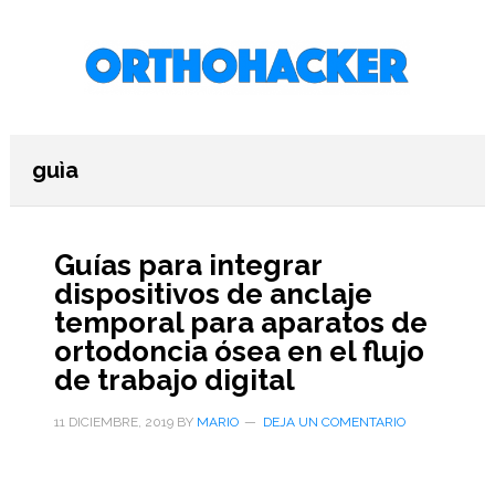
Saltar
Saltar
Saltar
al
a
al
contenido
la
pie
principal
barra
de
lateral
página
primaria
guìa
Guías para integrar
dispositivos de anclaje
temporal para aparatos de
ortodoncia ósea en el flujo
de trabajo digital
11 DICIEMBRE, 2019
BY
MARIO
DEJA UN COMENTARIO