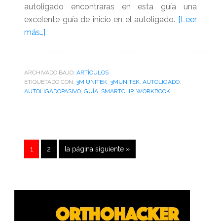
autoligado encontraras en esta guía una
excelente guía de inicio en el autoligado.
[Leer
acerca
más…]
de
Guía
de
ARCHIVADO BAJO:
ARTÌCULOS
ETIQUETADO CON:
autoligado
3M UNITEK
,
3MUNITEK
,
AUTOLIGADO
,
AUTOLIGADOPASIVO
,
GUÌA
,
SMARTCLIP
,
WORKBOOK
de
3M
Unitek
Página
Página
Ir
1
2
la página siguiente »
a
Barra
lateral