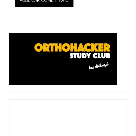
Barra
lateral
primaria