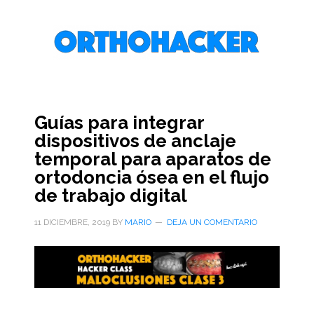
Saltar
Saltar
Saltar
al
a
al
contenido
la
pie
principal
barra
de
lateral
página
primaria
Guías para integrar
dispositivos de anclaje
temporal para aparatos de
ortodoncia ósea en el flujo
de trabajo digital
11 DICIEMBRE, 2019
BY
MARIO
DEJA UN COMENTARIO