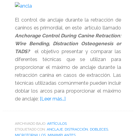
convencional
El control de anclaje durante la retracción de
caninos es primordial, en este artículo llamado
Anchorage Control During Canine Retraction:
Wire Bending, Distraction Osteogenesis or
TADS?
el objetivo presentar y comparar las
diferentes técnicas que se utilizan para
proporcionar el máximo de anclaje durante la
retracción canina en casos de extracción. Las
técnicas utilizadas comúnmente pueden incluir
doblar los arcos para proporcionar el máximo
acerca
de anclaje;
[Leer más…]
de
Control
de
ARCHIVADO BAJO:
ARTÌCULOS
ETIQUETADO CON:
ANCLAJE
,
DISTRACCIÓN
anclaje
,
DOBLECES
,
MICROTORNILLOS
,
MINIIMPLANTES