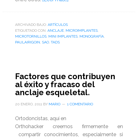
de
Excelente
monografía
ARCHIVADO BAJO:
ARTÌCULOS
ETIQUETADO CON:
ANCLAJE
,
MICROIMPLANTES
sobre
,
MICROTORNILLOS
,
MINI IMPLANTES
,
MONOGRAFÍA
,
micro-
PAULAIRIGOIN
,
SAO
,
TADS
implantes
en
ortodoncia
Factores que contribuyen
al éxito y fracaso del
anclaje esqueletal.
20 ENERO, 2011
BY
MARIO
1 COMENTARIO
Ortodoncistas, aquí en
Orthohacker creemos firmemente en
compartir conocimientos, especialmente si