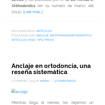
Orthodontics
(en su número de marzo del
acerca
2014).
[Leer más…]
de
Retenedor
essix
ARCHIVADO BAJO:
ARTÌCULOS
ETIQUETADO CON:
ANCLAJE
usado
,
APOSTRENDSINORTHODONTICS
,
ARTÍCULOS
,
ESSIX
,
TIPS/TRICKS
como
un
dispositivo
de
Anclaje en ortodoncia, una
anclaje
reseña sistemática
estético
modificado
27 FEBRERO, 2014
BY
MARIO
3 COMENTARIOS
Mientras llega el viernes, les dejamos un