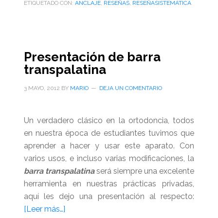
ETIQUETADO CON:
ANCLAJE
,
RESEÑAS
,
RESEÑASISTEMÁTICA
ortodoncia,
una
reseña
sistemática
Presentación de barra
transpalatina
3 MAYO, 2012
BY
MARIO
DEJA UN COMENTARIO
Un verdadero clásico en la ortodoncia, todos
en nuestra época de estudiantes tuvimos que
aprender a hacer y usar este aparato. Con
varios usos, e incluso varias modificaciones, la
barra transpalatina
será siempre una excelente
herramienta en nuestras prácticas privadas,
aquí les dejo una presentación al respecto:
acerca
[Leer más…]