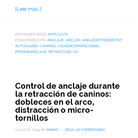
acerca
[Leer más…]
de
Retracción
de
ARCHIVADO BAJO:
ARTÌCULOS
ETIQUETADO CON:
caninos
ANCLAJE
,
ANCLEN
,
ANGLEORTHODONTIST
,
AUTOLIGADO
,
CANINOS
,
LIGADOCONVENCIONAL
,
y
PERDIDAANCLAJE
,
RETRACCIÓN
,
VS
perdida
de
anclaje
con
Control de anclaje durante
brackets
la retracción de caninos:
de
dobleces en el arco,
autoligado
distracción o micro-
y
tornillos
brackets
de
23 JULIO, 2014
BY
MARIO
DEJA UN COMENTARIO
ligado