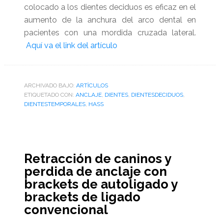
colocado a los dientes deciduos es eficaz en el
aumento de la anchura del arco dental en
pacientes con una mordida cruzada lateral.
Aquí va el link del artículo
ARCHIVADO BAJO:
ARTÌCULOS
ETIQUETADO CON:
ANCLAJE
,
DIENTES
,
DIENTESDECIDUOS
,
DIENTESTEMPORALES
,
HASS
Retracción de caninos y
perdida de anclaje con
brackets de autoligado y
brackets de ligado
convencional