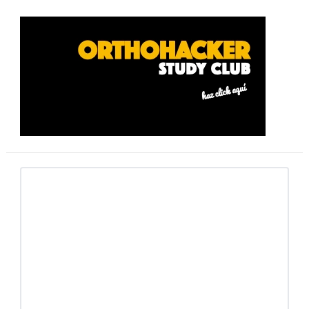
Barra
lateral
primaria