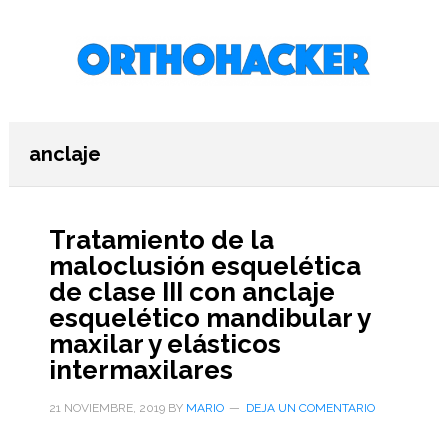
Saltar
Saltar
Saltar
al
a
al
contenido
la
pie
principal
barra
de
lateral
página
primaria
anclaje
Tratamiento de la
maloclusión esquelética
de clase III con anclaje
esquelético mandibular y
maxilar y elásticos
intermaxilares
21 NOVIEMBRE, 2019
BY
MARIO
DEJA UN COMENTARIO