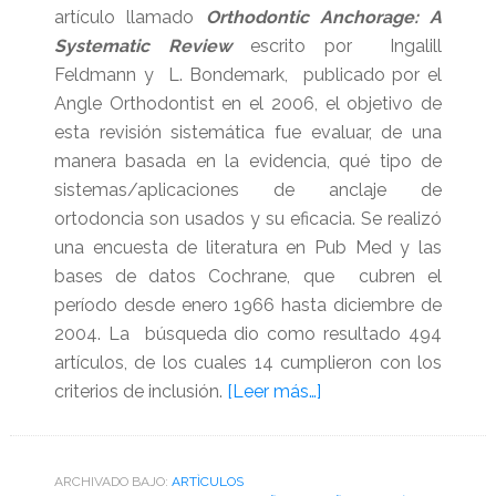
artículo llamado
Orthodontic Anchorage: A
Systematic Review
escrito por Ingalill
Feldmann y L. Bondemark, publicado por el
Angle Orthodontist en el 2006, el objetivo de
esta revisión sistemática fue evaluar, de una
manera basada en la evidencia, qué tipo de
sistemas/aplicaciones de anclaje de
ortodoncia son usados y su eficacia. Se realizó
una encuesta de literatura en Pub Med y las
bases de datos Cochrane, que cubren el
período desde enero 1966 hasta diciembre de
2004. La búsqueda dio como resultado 494
artículos, de los cuales 14 cumplieron con los
acerca
criterios de inclusión.
[Leer más…]
de
Anclaje
en
ARCHIVADO BAJO:
ARTÌCULOS