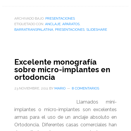
de
Presentación
de
ARCHIVADO BAJO:
PRESENTACIONES
ETIQUETADO CON:
barra
ANCLAJE
,
APARATOS
,
BARRATRANSPALATINA
,
PRESENTACIONES
,
SLIDESHARE
transpalatina
Excelente monografía
sobre micro-implantes en
ortodoncia
23 NOVIEMBRE, 2011
BY
MARIO
8 COMENTARIOS
Llamados mini-
implantes o micro-implantes son excelentes
armas para el uso de un anclaje absoluto en
Ortodoncia. Diferentes casas comerciales han