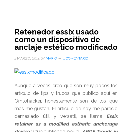
durante
la
retracción
de
Retenedor essix usado
caninos:
como un dispositivo de
dobleces
anclaje estético modificado
en
el
4 MARZO, 2014
BY
MARIO
1 COMENTARIO
arco,
distracción
o
Aunque a veces creo que son muy pocos los
micro-
artículo de tips y trucos que publico aquí en
tornillos
Orhtohacker, honestamente son de los que
más me gustan. El artículo de hoy me pareció
demasiado útil y versátil, se llama
Essix
retainer as a modified esthetic anchorage
device
y fue publicado por el
APOS Trends in