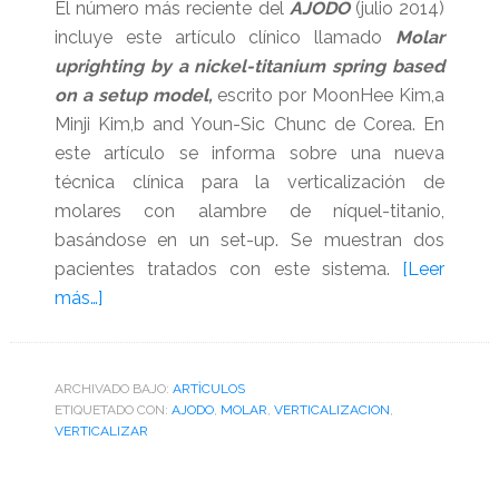
El número más reciente del
AJODO
(julio 2014)
incluye este artículo clínico llamado
Molar
uprighting by a nickel-titanium spring based
on a setup model,
escrito por MoonHee Kim,a
Minji Kim,b and Youn-Sic Chunc de Corea. En
este artículo se informa sobre una nueva
técnica clínica para la verticalización de
molares con alambre de níquel-titanio,
basándose en un set-up. Se muestran dos
pacientes tratados con este sistema.
[Leer
acerca
más…]
de
Articulo
sobre
ARCHIVADO BAJO:
ARTÌCULOS
ETIQUETADO CON:
verticalización
AJODO
,
MOLAR
,
VERTICALIZACION
,
VERTICALIZAR
de
un