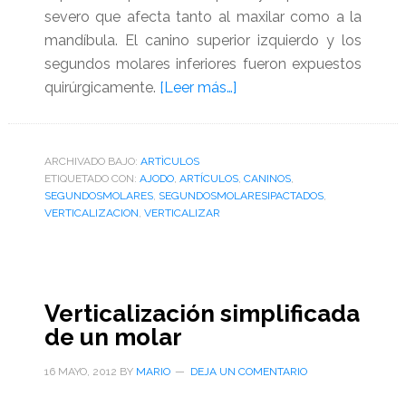
severo que afecta tanto al maxilar como a la
mandíbula. El canino superior izquierdo y los
segundos molares inferiores fueron expuestos
acerca
quirúrgicamente.
[Leer más…]
de
Verticalización
de
ARCHIVADO BAJO:
ARTÌCULOS
ETIQUETADO CON:
AJODO
,
ARTÍCULOS
segundos
,
CANINOS
,
SEGUNDOSMOLARES
,
SEGUNDOSMOLARESIPACTADOS
,
molares
VERTICALIZACION
,
VERTICALIZAR
severamente
impactados
(AJODO)
Verticalización simplificada
de un molar
16 MAYO, 2012
BY
MARIO
DEJA UN COMENTARIO