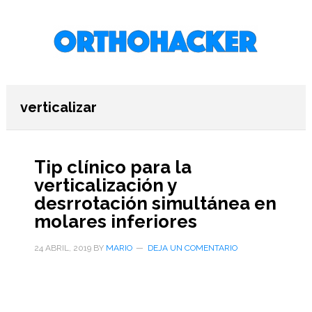
Saltar
Saltar
Saltar
al
a
al
contenido
la
pie
principal
barra
de
lateral
página
primaria
verticalizar
Tip clínico para la
verticalización y
desrrotación simultánea en
molares inferiores
24 ABRIL, 2019
BY
MARIO
DEJA UN COMENTARIO