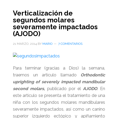
molar
en
Verticalización de
el
segundos molares
AJODO
severamente impactados
(julio
(AJODO)
2014)
21 MARZO, 2014
BY
MARIO
7 COMENTARIOS
Para terminar (gracias a Dios) la semana,
traemos un artículo llamado
Orthodontic
uprighting of severely impacted mandibular
second molars,
publicado por el
AJODO
. En
este artículo se presenta el tratamiento de una
niña con los segundos molares mandibulares
severamente impactados, así como un canino
superior izquierdo ectópico y apiñamiento