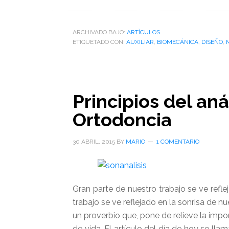
ARCHIVADO BAJO:
ARTÌCULOS
ETIQUETADO CON:
AUXILIAR
,
BIOMECÁNICA
,
DISEÑO
,
Principios del aná
Ortodoncia
30 ABRIL, 2015
BY
MARIO
1 COMENTARIO
Gran parte de nuestro trabajo se ve refle
trabajo se ve reflejado en la sonrisa de n
un proverbio que, pone de relieve la impor
de vida. El artículo del día de hoy se lla