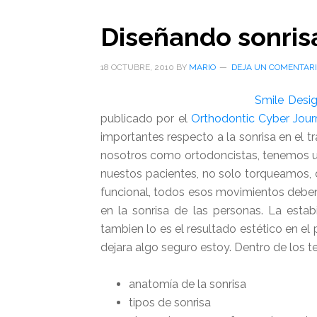
sabemos
Diseñando sonris
diseñar
presentacion
18 OCTUBRE, 2010
BY
MARIO
DEJA UN COMENTAR
Smile Desig
publicado por el
Orthodontic Cyber Jour
importantes respecto a la sonrisa en el
nosotros como ortodoncistas, tenemos un
nuestos pacientes, no solo torqueamos,
funcional, todos esos movimientos debe
en la sonrisa de las personas. La estab
tambien lo es el resultado estético en el
dejara algo seguro estoy. Dentro de los 
anatomía de la sonrisa
tipos de sonrisa