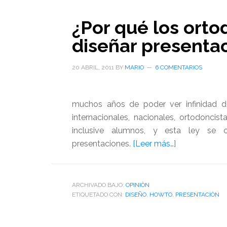
¿Por qué los ort
diseñar presenta
20 ABRIL, 2011
BY
MARIO
6 COMENTARIOS
muchos años de poder ver infinidad de
internacionales, nacionales, ortodonci
inclusive alumnos, y esta ley se 
acerca
presentaciones.
[Leer más…]
de
¿Por
qué
ARCHIVADO BAJO:
OPINIÒN
ETIQUETADO CON:
DISEÑO
,
HOWTO
,
los
PRESENTACIÒN
ortodoncista
no