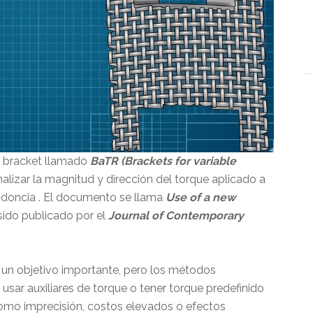
de bracket llamado
BaTR (Brackets for variable
lizar la magnitud y dirección del torque aplicado a
todoncia . El documento se llama
Use of a new
sido publicado por el
Journal of Contemporary
s un objetivo importante, pero los métodos
sar auxiliares de torque o tener torque predefinido
como imprecisión, costos elevados o efectos