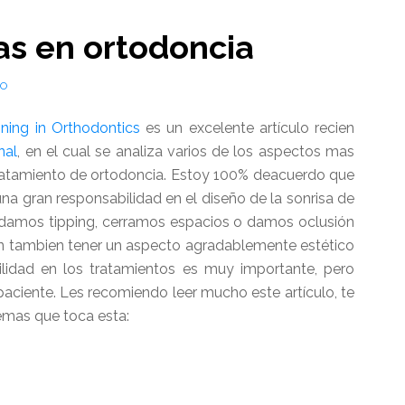
as en ortodoncia
es?
IO
ning in Orthodontics
es un excelente artículo recien
nal
, en el cual se analiza varios de los aspectos mas
 tratamiento de ortodoncia. Estoy 100% deacuerdo que
a gran responsabilidad en el diseño de la sonrisa de
 damos tipping, cerramos espacios o damos oclusión
n tambien tener un aspecto agradablemente estético
ilidad en los tratamientos es muy importante, pero
 paciente. Les recomiendo leer mucho este artículo, te
temas que toca esta: