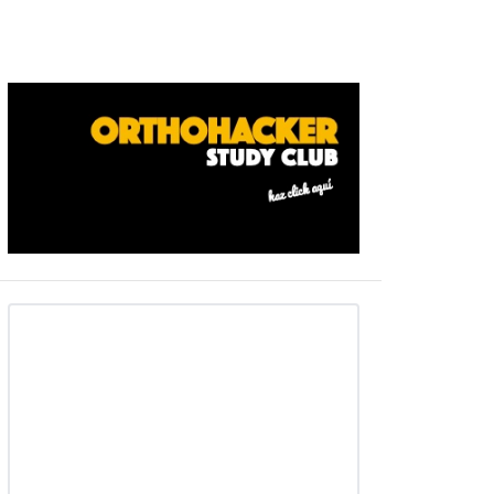
Barra
ateral
primaria