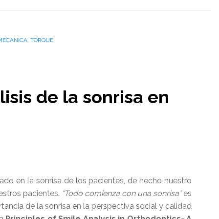
MECÁNICA
,
TORQUE
lisis de la sonrisa en
jado en la sonrisa de los pacientes, de hecho nuestro
uestros pacientes.
“Todo comienza con una sonrisa”
es
tancia de la sonrisa en la perspectiva social y calidad
ma
Principles of Smile Analysis in Orthodontics- A