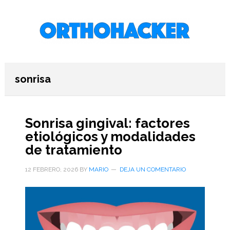
Saltar
Saltar
Saltar
al
a
al
contenido
la
pie
principal
barra
de
lateral
página
primaria
sonrisa
Sonrisa gingival: factores
etiológicos y modalidades
de tratamiento
12 FEBRERO, 2026
BY
MARIO
DEJA UN COMENTARIO