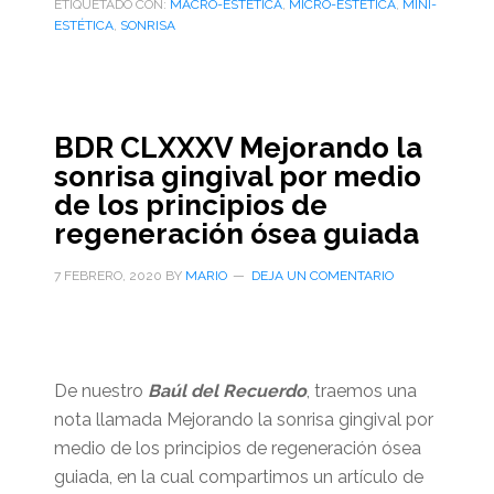
ETIQUETADO CON:
MACRO-ESTÉTICA
,
MICRO-ESTÉTICA
,
MINI-
ESTÉTICA
,
SONRISA
BDR CLXXXV Mejorando la
sonrisa gingival por medio
de los principios de
regeneración ósea guiada
7 FEBRERO, 2020
BY
MARIO
DEJA UN COMENTARIO
De nuestro
Baúl del Recuerdo
, traemos una
nota llamada Mejorando la sonrisa gingival por
medio de los principios de regeneración ósea
guiada, en la cual compartimos un artículo de