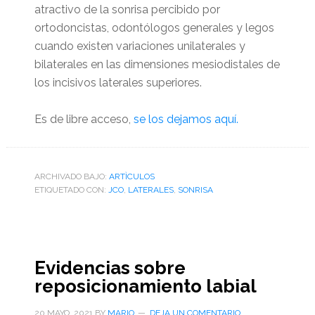
atractivo de la sonrisa percibido por
ortodoncistas, odontólogos generales y legos
cuando existen variaciones unilaterales y
bilaterales en las dimensiones mesiodistales de
los incisivos laterales superiores.
Es de libre acceso,
se los dejamos aquí.
ARCHIVADO BAJO:
ARTÌCULOS
ETIQUETADO CON:
JCO
,
LATERALES
,
SONRISA
Evidencias sobre
reposicionamiento labial
20 MAYO, 2021
BY
MARIO
DEJA UN COMENTARIO