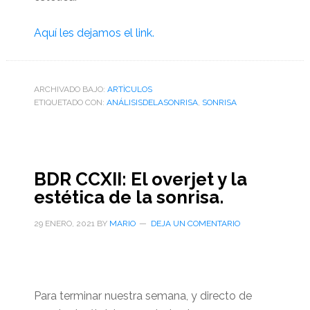
Aquí les dejamos el link.
ARCHIVADO BAJO:
ARTÌCULOS
ETIQUETADO CON:
ANÁLISISDELASONRISA
,
SONRISA
BDR CCXII: El overjet y la
estética de la sonrisa.
29 ENERO, 2021
BY
MARIO
DEJA UN COMENTARIO
Para terminar nuestra semana, y directo de