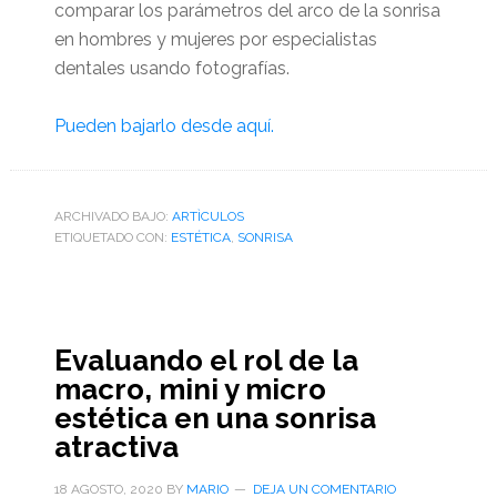
comparar los parámetros del arco de la sonrisa
en hombres y mujeres por especialistas
dentales usando fotografías.
Pueden bajarlo desde aquí.
ARCHIVADO BAJO:
ARTÌCULOS
ETIQUETADO CON:
ESTÉTICA
,
SONRISA
Evaluando el rol de la
macro, mini y micro
estética en una sonrisa
atractiva
18 AGOSTO, 2020
BY
MARIO
DEJA UN COMENTARIO