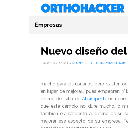
Saltar
Saltar
Saltar
al
a
al
contenido
la
pie
Empresas
principal
barra
de
lateral
página
primaria
Nuevo diseño del
4 AGOSTO, 2010
BY
MARIO
DEJA UN COMENTARIO
mucho para los usuarios, pero existen o
en lugar de mejorar…. pues empeoran. Y 
diseño del sitio de
Ahkimpech
, una com
que este cambio no dure mucho, o me
tambien era respecto al diseño de su si
mejorar ese aspecto de su empresa. Tene