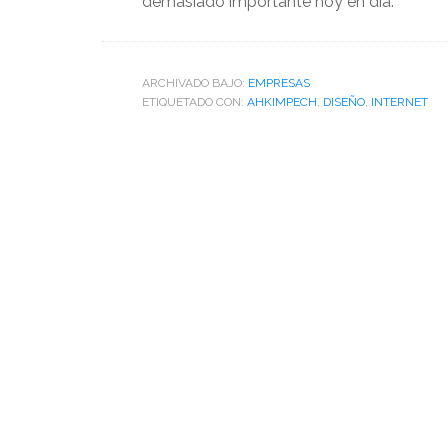
demasiado importante hoy en día.
ARCHIVADO BAJO:
EMPRESAS
ETIQUETADO CON:
AHKIMPECH
,
DISEÑO
,
INTERNET