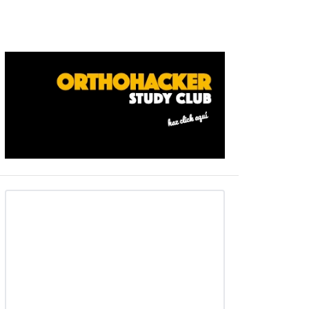
Barra
ateral
primaria