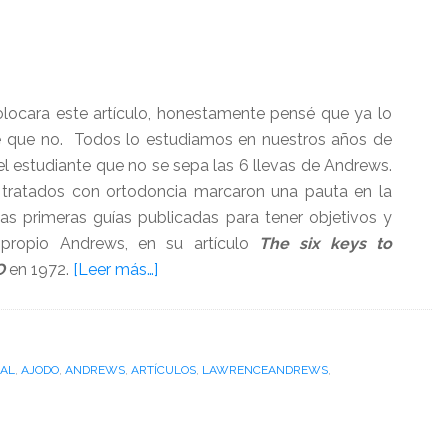
l
locara este artículo, honestamente pensé que ya lo
e que no. Todos lo estudiamos en nuestros años de
el estudiante que no se sepa las 6 llevas de Andrews.
tratados con ortodoncia marcaron una pauta en la
las primeras guías publicadas para tener objetivos y
 propio Andrews, en su artículo
The six keys to
acerca
O
en 1972.
[Leer más…]
de
Las
seis
AL
,
AJODO
,
ANDREWS
,
ARTÍCULOS
llaves
,
LAWRENCEANDREWS
,
de
la