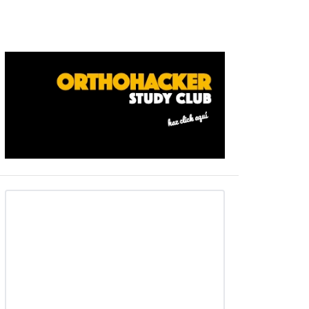
Barra
ateral
primaria