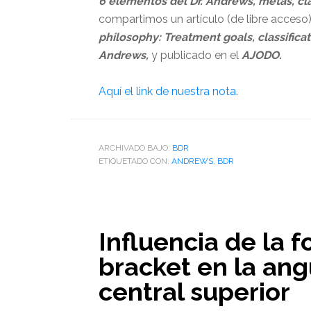
6 elementos del Dr. Andrews, metas, cla
compartimos un artículo (de libre acces
philosophy: Treatment goals, classificati
Andrews,
y publicado en el
AJODO.
Aquí el link de nuestra nota.
ARCHIVADO BAJO:
BDR
ETIQUETADO CON:
ANDREWS
,
BDR
Influencia de la f
bracket en la ang
central superior