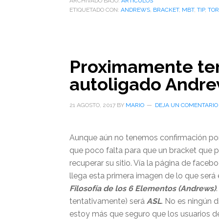
ARCHIVADO BAJO:
ARTÌCULOS
ETIQUETADO CON:
ANDREWS
,
BRACKET
,
MBT
,
TIP
,
TO
Proximamente te
autoligado Andre
21 AGOSTO, 2017
BY
MARIO
DEJA UN COMENTARIO
Aunque aún no tenemos confirmación po
que poco falta para que un bracket que 
recuperar su sitio. Vía la página de faceb
llega esta primera imagen de lo que será 
Filosofía de los 6 Elementos (Andrews)
tentativamente) será
ASL
. No es ningún 
estoy más que seguro que los usuarios de