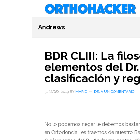
Saltar
Saltar
Saltar
al
a
al
contenido
la
pie
Andrews
principal
barra
de
lateral
página
primaria
BDR CLIII: La filos
elementos del Dr
clasificación y re
31 MAYO, 2019
BY
MARIO
DEJA UN COMENTARIO
No lo podemos negar, le debemos bastan
en Ortodoncia, les traemos de nuestro B