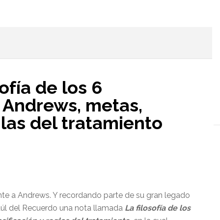
l
ofía de los 6
. Andrews, metas,
glas del tratamiento
te a Andrews. Y recordando parte de su gran legado
aúl del Recuerdo una nota llamada
La filosofía de los