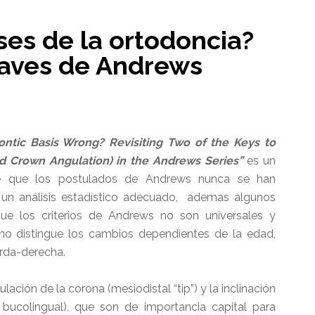
oclusión
normal
ses de la ortodoncia?
por
Andrews,
laves de Andrews
artículo
original
del
AJODO
ntic Basis Wrong? Revisiting Two of the Keys to
(1972)
d Crown Angulation) in the Andrews Series”
es un
de que los postulados de Andrews nunca se han
 un análisis estadístico adecuado, ademas algunos
ue los criterios de Andrews no son universales y
 no distingue los cambios dependientes de la edad,
ierda-derecha.
lación de la corona (mesiodistal “tip”) y la inclinación
o bucolingual), que son de importancia capital para