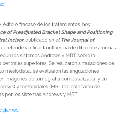
IO
el éxito o fracaso de los tratamientos, hoy
ce of Preadjusted Bracket Shape and Positioning
al Incisor
, publicado en e
l The Journal of
ulo pretende verificar la influencia de diferentes formas
 según los sistemas Andrews y MBT sobre la
s centrales superiores. Se realizaron simulaciones de
o mesiodistal, se evaluaron las angulaciones
s en imágenes de tomografía computarizada y en
ndrews) y romboidales (MBT) se colocaron de
as por los sistemas Andrews y MBT.
 dejamos.