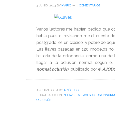
orofacia
4 JUNIO, 2014
BY
MARIO
3 COMENTARIOS
Varios lectores me habían pedido que co
había puesto, revisando me di cuenta d
postgrado, es un clásico, y pobre de aqu
Las llaves basadas en 120 modelos no 
historia de la ortodoncia, como una de 
llegar a la oclusión normal según el
normal
oclusión
publicado por el
AJOD
ARCHIVADO BAJO:
ARTÌCULOS
ETIQUETADO CON:
6LLAVES
,
6LLAVESOCLUSIONNORM
OCLUSIÓN