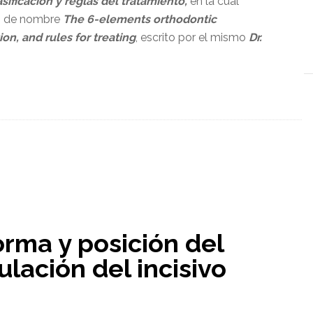
sificación y reglas del tratamiento,
en la cual
o) de nombre
The 6-elements orthodontic
on, and rules for treating
, escrito por el mismo
Dr.
orma y posición del
ulación del incisivo