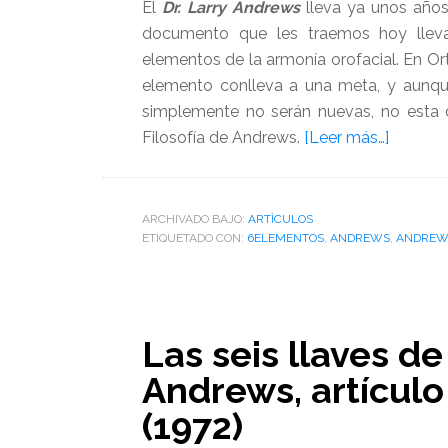
El
Dr. Larry Andrews
lleva ya unos año
documento que les traemos hoy lleva
elementos de la armonía orofacial. En O
elemento conlleva a una meta, y aunq
simplemente no serán nuevas, no esta d
acerca
Filosofía de Andrews.
[Leer más…]
de
Metas
de
ARCHIVADO BAJO:
ARTÌCULOS
ETIQUETADO CON:
6ELEMENTOS
,
ANDREWS
tratami
,
ANDREW
de
los
6
Las seis llaves de
elemen
de
Andrews, artículo
la
(1972)
armonía