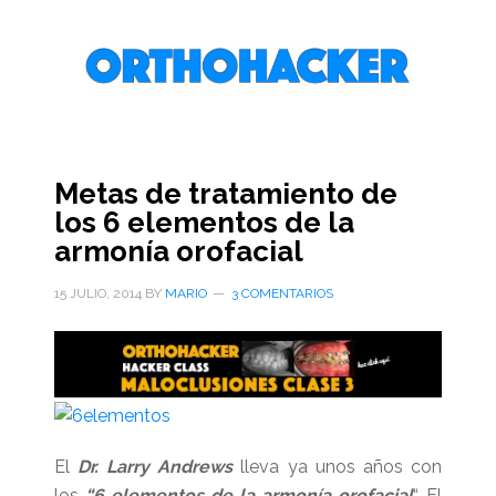
Saltar
Saltar
Saltar
al
a
al
contenido
la
pie
principal
barra
de
lateral
página
primaria
Metas de tratamiento de
los 6 elementos de la
armonía orofacial
15 JULIO, 2014
BY
MARIO
3 COMENTARIOS
El
Dr. Larry Andrews
lleva ya unos años con
los
“6 elementos de la armonía orofacial
“. El