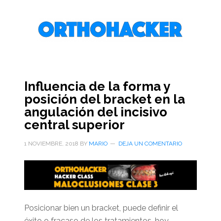
Saltar
Saltar
Saltar
al
a
al
contenido
la
pie
principal
barra
de
lateral
página
primaria
Influencia de la forma y
posición del bracket en la
angulación del incisivo
central superior
1 NOVIEMBRE, 2018
BY
MARIO
DEJA UN COMENTARIO
Posicionar bien un bracket, puede definir el
éxito o fracaso de los tratamientos, hoy