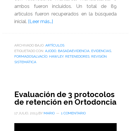
ambos fueron incluidos. Un total de 89
artículos fueron recuperados en la búsqueda
acerca
inicial.
[Leer más…]
de
Revisión
sistemática
ARCHIVADO BAJO:
ARTÌCULOS
ETIQUETADO CON:
AJODO
encuentra
,
BASADAEVIDENCIA
,
EVIDENCIAS
,
FORMADOSALVACÍO
,
HAWLEY
,
RETENEDORES
,
REVISIÓN
pruebas
SISTEMÁTICA
insuficientes
para
determinar
si
Evaluación de 3 protocolos
los
de retención en Ortodoncia
retenedores
Hawley
17 JULIO, 2013
BY
MARIO
1 COMENTARIO
o
los