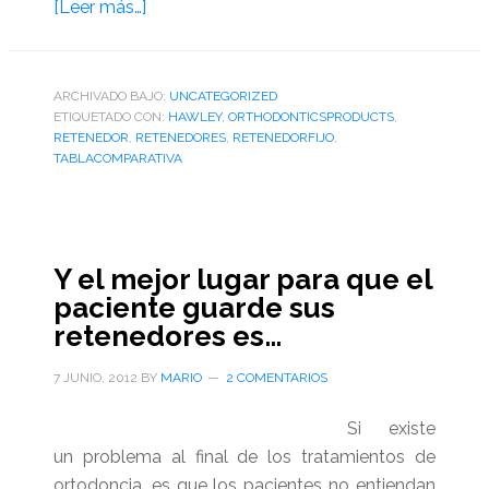
acerca
[Leer más…]
de
Nueva
tabla
ARCHIVADO BAJO:
UNCATEGORIZED
ETIQUETADO CON:
comparativa
HAWLEY
,
ORTHODONTICSPRODUCTS
,
RETENEDOR
,
RETENEDORES
,
RETENEDORFIJO
,
de
TABLACOMPARATIVA
retenedores
Y el mejor lugar para que el
paciente guarde sus
retenedores es…
7 JUNIO, 2012
BY
MARIO
2 COMENTARIOS
Si existe
un problema al final de los tratamientos de
ortodoncia, es que los pacientes no entiendan