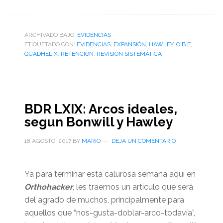
ARCHIVADO BAJO:
EVIDENCIAS
ETIQUETADO CON:
EVIDENCIAS
,
EXPANSIÓN
,
HAWLEY
,
O.B.E
,
QUADHELIX
,
RETENCIÒN
,
REVISIÓN SISTEMÁTICA
BDR LXIX: Arcos ideales,
segun Bonwill y Hawley
18 AGOSTO, 2017
BY
MARIO
DEJA UN COMENTARIO
Ya para terminar esta calurosa semana aquí en
Orthohacker
, les traemos un artículo que será
del agrado de muchos, principalmente para
aquellos que “nos-gusta-doblar-arco-todavía”,