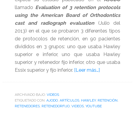
llamado
Evaluation of 3 retention protocols
using the American Board of Orthodontics
cast and radiograph evaluation
(Julio del
2013) en el que se probaron 3 diferentes tipos
de protocolos de retención, en 90 pacientes
divididos en 3 grupos: uno que usaba Hawley
superior e inferior, uno que usaba Hawley
superior y retenedor fijo inferior, otro que usaba
acerca
Essix superior y fijo inferior.
[Leer más…]
de
Evaluación
de
ARCHIVADO BAJO:
VIDEOS
ETIQUETADO CON:
AJODO
,
ARTÍCULOS
,
HAWLEY
,
RETENCIÒN
3
,
RETENEDORES
,
RETENEDORFIJO
,
VIDEOS
,
YOUTUBE
protocolos
de
retención
en