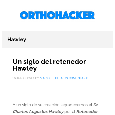
Saltar
Saltar
Saltar
al
a
al
contenido
la
pie
principal
barra
de
lateral
página
primaria
Hawley
Un siglo del retenedor
Hawley
16 JUNIO, 2022
BY
MARIO
DEJA UN COMENTARIO
A un siglo de su creación, agradecemos al
Dr.
Charles Augustus Hawley
por el
Retenedor