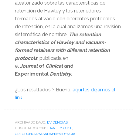
aleatorizado sobre las características de
retención de Hawley y los retenedores
formados al vacío con diferentes protocolos
de retención, en la cual analizamos una revisión
sistemática de nombre
The retention
characteristics of Hawley and vacuum-
formed retainers with different retention
protocols
, publicada en
el
Journal
of
Clinical
and
Experimental
Dentistry.
¿Los resultados ? Bueno,
aquí les dejamos el
link.
ARCHIVADO BAJO:
EVIDENCIAS
ETIQUETADO CON:
HAWLEY
,
O.B.E
,
ORTODONCIABASADAENEVIDENCIA