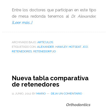
Entre los doctores que participan en este tipo
de mesa redonda tenemos al
Dr. Alexander,
acerca
[Leer más…]
de
JCO
Hot
ARCHIVADO BAJO:
ARTÌCULOS
ETIQUETADO CON:
Seat:
ALEXANDER
,
HAWLEY
,
HOTSEAT
,
JCO
,
RETENEDORES
,
RETENEDORFIJO
Los
retenedores
Nueva tabla comparativa
de retenedores
11 JUNIO, 2012
BY
MARIO
DEJA UN COMENTARIO
Orthodontics