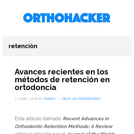
Saltar
Saltar
Saltar
al
a
al
contenido
la
pie
principal
barra
de
lateral
página
primaria
retenciòn
Avances recientes en los
métodos de retención en
ortodoncia
7 JUNIO, 2018
BY
MARIO
DEJA UN COMENTARIO
Este artículo llamado
Recent Advances in
Orthodontic Retention Methods: A Review