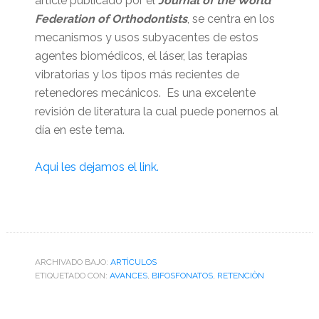
article publicado por el
Journal of the World
Federation of Orthodontists
, se centra en los
mecanismos y usos subyacentes de estos
agentes biomédicos, el láser, las terapias
vibratorias y los tipos más recientes de
retenedores mecánicos. Es una excelente
revisión de literatura la cual puede ponernos al
día en este tema.
Aqui les dejamos el link.
ARCHIVADO BAJO:
ARTÌCULOS
ETIQUETADO CON:
AVANCES
,
BIFOSFONATOS
,
RETENCIÒN