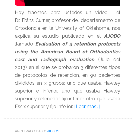
Hoy traemos para ustedes un video, el
Dr. Fräns Currier, profesor del departamento de
Ortodoncia en la University of Oklahoma, nos
explica su estudio publicado en el
AJODO
llamado
Evaluation of 3 retention protocols
using the American Board of Orthodontics
cast and radiograph evaluation
(Julio del
2013) en el que se probaron 3 diferentes tipos
de protocolos de retención, en 90 pacientes
divididos en 3 grupos: uno que usaba Hawley
superior e inferior, uno que usaba Hawley
superior y retenedor fijo inferior, otro que usaba
acerca
Essix superior y fijo inferior.
[Leer más…]
de
Evaluación
de
ARCHIVADO BAJO:
VIDEOS