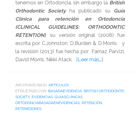
tenemos en Ortodoncia, sin embargo la
British
Orthodontic Society
ha publicado su
Guía
Clínica para retención en Ortodoncia
(CLINICAL GUIDELINES: ORTHODONTIC
RETENTION)
, su versión original (2008) fue
escrita por C.Johnston, D.Burden & D.Morris y
la revisión (2013) fue hecha por Farnaz Parvizi,
acerca
David Morris, Nikki Atack.
[Leer más…]
de
Guías
clínicas
ARCHIVADO BAJO:
ARTÌCULOS
ETIQUETADO CON:
BASADAEVIDENCIA
,
BRITISH ORTHODONTIC
para
SOCIETY
,
EVIDENCIAS
,
GUÍASCLÍNICAS
,
retención
ORTODONCIABASADAENEVIDENCIAS
,
RETENCIÒN
,
en
RETENEDORES
Ortodoncia