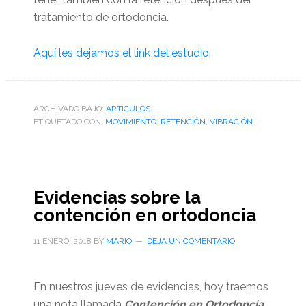
tratamiento de ortodoncia.
Aquí les dejamos el link del estudio.
ARCHIVADO BAJO:
ARTÌCULOS
ETIQUETADO CON:
MOVIMIENTO
,
RETENCIÒN
,
VIBRACIÓN
Evidencias sobre la
contención en ortodoncia
11 ENERO, 2018
BY
MARIO
DEJA UN COMENTARIO
En nuestros jueves de evidencias, hoy traemos
una nota llamada
Contención en Ortodoncia.