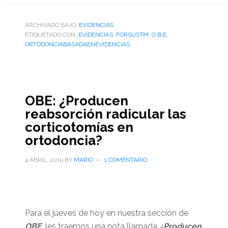
ARCHIVADO BAJO:
EVIDENCIAS
ETIQUETADO CON:
EVIDENCIAS
,
FORSUSTM
,
O.B.E
,
ORTODONCIABASADAENEVIDENCIAS
OBE: ¿Producen
reabsorción radicular las
corticotomías en
ortodoncia?
4 ABRIL, 2019
BY
MARIO
1 COMENTARIO
Para el jueves de hoy en nuestra sección de
OBE
, les traemos una nota llamada
¿Producen