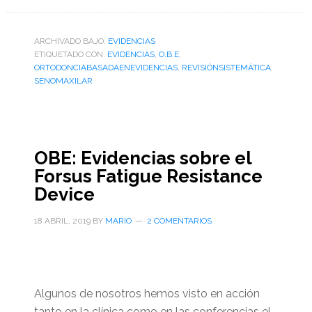
ARCHIVADO BAJO:
EVIDENCIAS
ETIQUETADO CON:
EVIDENCIAS
,
O.B.E
,
ORTODONCIABASADAENEVIDENCIAS
,
REVISIÓNSISTEMÁTICA
,
SENOMAXILAR
OBE: Evidencias sobre el
Forsus Fatigue Resistance
Device
18 ABRIL, 2019
BY
MARIO
2 COMENTARIOS
Algunos de nosotros hemos visto en acción
tanto en la clínica como en las conferencias el