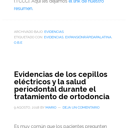
(TCCC). Aquí les dejamos
el link de nuestro
resumen.
ARCHIVADO BAJO:
EVIDENCIAS
ETIQUETADO CON:
EVIDENCIAS
,
EXPANSIÓNRÁPIDAPALATINA
,
O.B.E
Evidencias de los cepillos
eléctricos y la salud
periodontal durante el
tratamiento de ortodoncia
9 AGOSTO, 2018
BY
MARIO
DEJA UN COMENTARIO
Es muy común que los pacientes pregunten