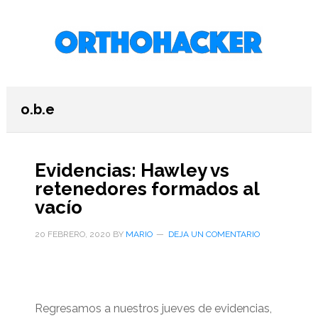
Saltar
Saltar
Saltar
al
a
al
contenido
la
pie
principal
barra
de
lateral
página
primaria
o.b.e
Evidencias: Hawley vs
retenedores formados al
vacío
20 FEBRERO, 2020
BY
MARIO
DEJA UN COMENTARIO
Regresamos a nuestros jueves de evidencias,