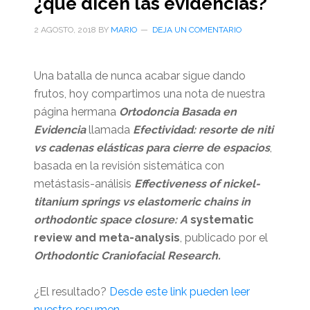
¿qué dicen las evidencias?
2 AGOSTO, 2018
BY
MARIO
DEJA UN COMENTARIO
Una batalla de nunca acabar sigue dando
frutos, hoy compartimos una nota de nuestra
página hermana
Ortodoncia Basada en
Evidencia
llamada
Efectividad: resorte de niti
vs cadenas elásticas para cierre de espacios
,
basada en la revisión sistemática con
metástasis-análisis
Effectiveness of nickel-
titanium springs vs elastomeric chains in
orthodontic space closure: A
systematic
review
and meta-analysis
, publicado por el
Orthodontic Craniofacial Research.
¿El resultado?
Desde este link pueden leer
nuestro resumen