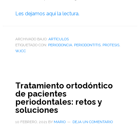
Les dejamos aquí la lectura.
ARCHIVADO BAJO:
ARTÌCULOS
ETIQUETADO CON:
PERIODONCIA
,
PERIODONTITIS
,
PROTESIS
,
WJCC
Tratamiento ortodóntico
de pacientes
periodontales: retos y
soluciones
10 FEBRERO, 2021
BY
MARIO
DEJA UN COMENTARIO