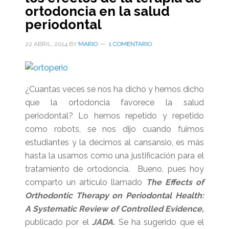
ortodoncia en la salud
terapia
periodontal
de
ortodoncia
22 ABRIL, 2014
BY
MARIO
1 COMENTARIO
en
la
salud
¿Cuantas veces se nos ha dicho y hemos dicho
periodontal
que la ortodoncia favorece la salud
periodontal? Lo hemos repetido y repetido
como robots, se nos dijo cuando fuimos
estudiantes y la decimos al cansansio, es más
hasta la usamos como una justificación para el
tratamiento de ortodoncia. Bueno, pues hoy
comparto un artículo llamado
The Effects of
Orthodontic Therapy on Periodontal Health:
A Systematic Review of Controlled Evidence,
publicado por el
JADA.
Se ha sugerido que el