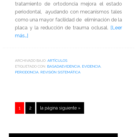
tratamiento de ortodoncia mejora el estado
periodontal, ayudando con mecanismos tales
como una mayor facilidad de eliminación de la
placa y la reducción de trauma oclusal.
[Leer
acerca
más…]
de
Revisión
sistemática
ARCHIVADO BAJO:
ARTÌCULOS
ETIQUETADO CON:
sobre
BASADAEVIDENCIA
,
EVIDENCIA
,
PERIODONCIA
,
REVISIÓN SISTEMÁTICA
los
efectos
de
la
terapia
Página
Página
Ir
1
2
la página siguiente »
de
a
ortodoncia
Barra
en