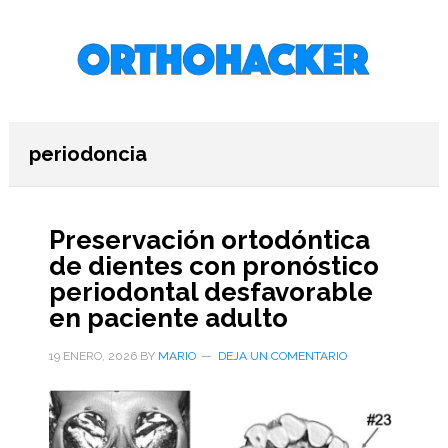
Saltar
Saltar
Saltar
al
a
al
contenido
la
pie
principal
barra
de
lateral
página
primaria
periodoncia
Preservación ortodóntica
de dientes con pronóstico
periodontal desfavorable
en paciente adulto
19 ENERO, 2026
BY
MARIO
DEJA UN COMENTARIO