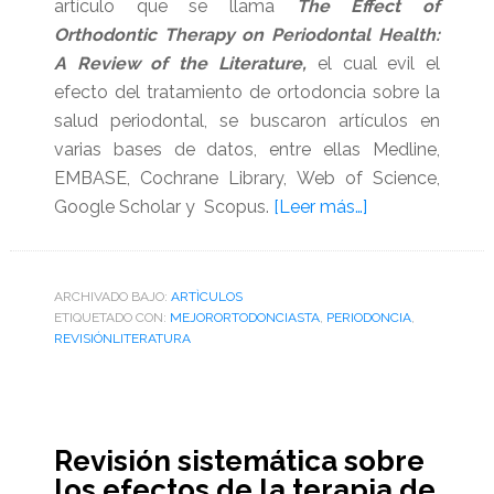
artículo que se llama
The Effect of
Orthodontic Therapy on Periodontal Health:
A Review of the Literature,
el cual evil el
efecto del tratamiento de ortodoncia sobre la
salud periodontal, se buscaron artículos en
varias bases de datos, entre ellas Medline,
EMBASE, Cochrane Library, Web of Science,
acerca
Google Scholar y Scopus.
[Leer más…]
de
Una
revisión
ARCHIVADO BAJO:
ARTÌCULOS
ETIQUETADO CON:
MEJORORTODONCIASTA
,
PERIODONCIA
de
,
REVISIÓNLITERATURA
literatura
sobre
los
efectos
Revisión sistemática sobre
del
los efectos de la terapia de
la