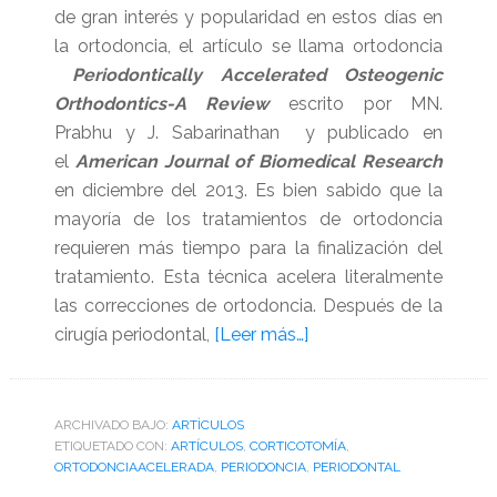
de gran interés y popularidad en estos días en
la ortodoncia, el artículo se llama ortodoncia
Periodontically Accelerated Osteogenic
Orthodontics-A Review
escrito por MN.
Prabhu y J. Sabarinathan y publicado en
el
American Journal of Biomedical Research
en diciembre del 2013. Es bien sabido que la
mayoría de los tratamientos de ortodoncia
requieren más tiempo para la finalización del
tratamiento. Esta técnica acelera literalmente
las correcciones de ortodoncia. Después de la
acerca
cirugía periodontal,
[Leer más…]
de
Ortodoncia
osteogénica
ARCHIVADO BAJO:
ARTÌCULOS
ETIQUETADO CON:
ARTÍCULOS
,
CORTICOTOMÍA
periodontalmente
,
ORTODONCIAACELERADA
,
PERIODONCIA
,
PERIODONTAL
acelerada,