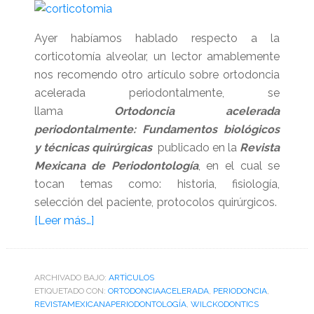
Ayer habíamos hablado respecto a la
corticotomía alveolar, un lector amablemente
nos recomendo otro artículo sobre ortodoncia
acelerada periodontalmente, se
llama
Ortodoncia acelerada
periodontalmente: Fundamentos biológicos
y técnicas quirúrgicas
publicado en la
Revista
Mexicana de Periodontología
, en el cual se
tocan temas como: historia, fisiología,
selección del paciente, protocolos quirúrgicos.
acerca
[Leer más…]
de
Ortodoncia
acelerada
ARCHIVADO BAJO:
ARTÌCULOS
ETIQUETADO CON:
periodontalmente
ORTODONCIAACELERADA
,
PERIODONCIA
,
REVISTAMEXICANAPERIODONTOLOGÍA
,
WILCKODONTICS