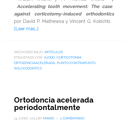
Accelerating tooth movement: The case
against corticotomy-induced orthodontics
por David P. Mathewsa y Vincent G. Kokichb.
acerca
[Leer más…]
de
Punto
y
ARCHIVADO BAJO:
ARTÌCULOS
ETIQUETADO CON:
contrapunto
AJODO
,
CORTICOTOMÍA
,
ORTODONCIAACELERADA
,
PUNTO/CONTRAPUNTO
,
sobre
WILCKODONTICS
el
movimiento
dental
acelerado,
Ortodoncia acelerada
ortodoncia
periodontalmente
inducida
por
14 JUNIO, 2013
BY
MARIO
1 COMENTARIO
corticotomía