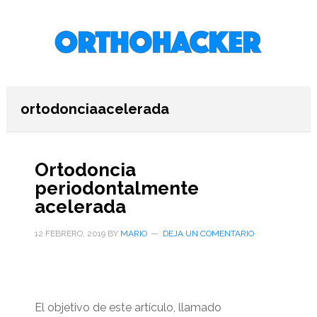
Saltar
Saltar
Saltar
al
a
al
contenido
la
pie
principal
barra
de
lateral
página
primaria
ortodonciaacelerada
Ortodoncia
periodontalmente
acelerada
12 FEBRERO, 2019
BY
MARIO
DEJA UN COMENTARIO
El objetivo de este artículo, llamado