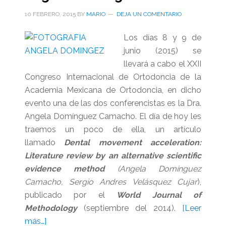
10 FEBRERO, 2015
BY
MARIO
DEJA UN COMENTARIO
Los días 8 y 9 de
junio (2015) se
llevará a cabo el XXII
Congreso Internacional de Ortodoncia de la
Academia Mexicana de Ortodoncia, en dicho
evento una de las dos conferencistas es la Dra.
Angela Domínguez Camacho. El día de hoy les
traemos un poco de ella, un artículo
llamado
Dental movement acceleration:
Literature review by an alternative scientific
evidence method
(
Angela Domínguez
Camacho, Sergio Andres Velásquez Cujar
),
publicado por el
World Journal of
Methodology
(septiembre del 2014).
[Leer
acerca
más…]