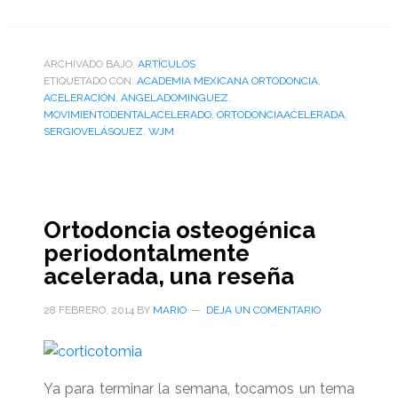
de
Revisión
de
ARCHIVADO BAJO:
ARTÌCULOS
ETIQUETADO CON:
literatura
ACADEMIA MEXICANA ORTODONCIA
,
ACELERACIÓN
,
ANGELADOMINGUEZ
,
sobre
MOVIMIENTODENTALACELERADO
,
ORTODONCIAACELERADA
,
movimiento
SERGIOVELÁSQUEZ
,
WJM
dental
acelerado
por
la
Ortodoncia osteogénica
Dra.
periodontalmente
Angela
acelerada, una reseña
Domínguez
28 FEBRERO, 2014
BY
MARIO
DEJA UN COMENTARIO
Ya para terminar la semana, tocamos un tema