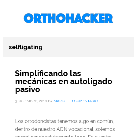
Saltar
Saltar
Saltar
al
a
al
contenido
la
pie
principal
barra
de
lateral
página
primaria
selfligating
Simplificando las
mecánicas en autoligado
pasivo
3 DICIEMBRE, 2018
BY
MARIO
1 COMENTARIO
Los ortodoncistas tenemos algo en común,
dentro de nuestro ADN vocacional, solemos