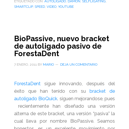
ETIQUETADO CON:
AUTOLIGADO
,
DAMON
,
SELFLIGATING
,
SMARTCLIP
,
SPEED
,
VIDEO
,
YOUTUBE
BioPassive, nuevo bracket
de autoligado pasivo de
ForestaDent
7 ENERO, 2011
BY
MARIO
DEJA UN COMENTARIO
ForestaDent
sigue innovando, después del
éxito que han tenido con su
bracket de
autoligado BioQuick
. siguen mejorandose, pues
recientemente han diseñado una versión
alterna de este bracket, una versión “pasiva” la
cual lleva por nombre BioPassive. Seamos
honestos, es un excelente movimiento por