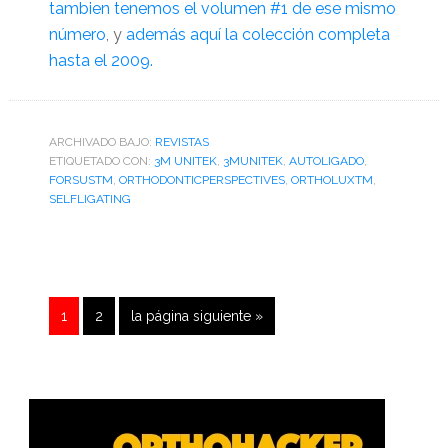
tambien tenemos el volumen #1 de ese mismo
número
, y
además aquí la colección completa
hasta el 2009.
ARCHIVADO BAJO:
REVISTAS
ETIQUETADO CON:
3M UNITEK
,
3MUNITEK
,
AUTOLIGADO
,
FORSUSTM
,
ORTHODONTICPERSPECTIVES
,
ORTHOLUXTM
,
SELFLIGATING
Página
Página
Ir
1
2
la página siguiente »
a
Barra
lateral