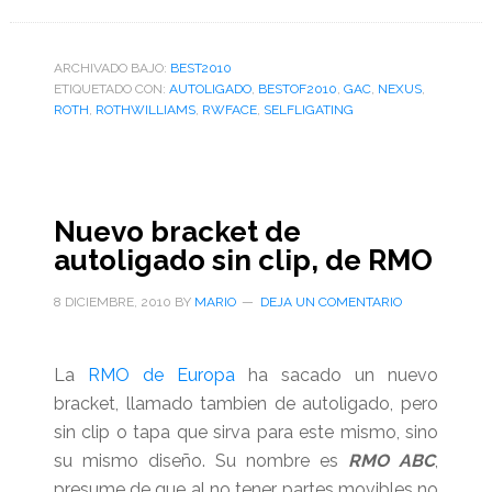
ARCHIVADO BAJO:
BEST2010
ETIQUETADO CON:
AUTOLIGADO
,
BESTOF2010
,
GAC
,
NEXUS
,
ROTH
,
ROTHWILLIAMS
,
RWFACE
,
SELFLIGATING
Nuevo bracket de
autoligado sin clip, de RMO
8 DICIEMBRE, 2010
BY
MARIO
DEJA UN COMENTARIO
La
RMO de Europa
ha sacado un nuevo
bracket, llamado tambien de autoligado, pero
sin clip o tapa que sirva para este mismo, sino
su mismo diseño. Su nombre es
RMO ABC
,
presume de que al no tener partes movibles no