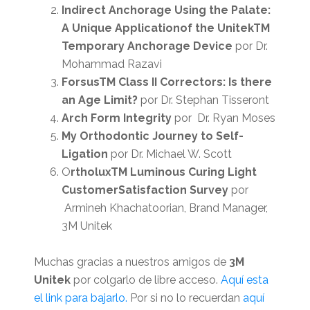
Indirect Anchorage Using the Palate:
A Unique Applicationof the UnitekTM
Temporary Anchorage Device
por Dr.
Mohammad Razavi
ForsusTM Class II Correctors: Is there
an Age Limit?
por Dr. Stephan Tisseront
Arch Form Integrity
por Dr. Ryan Moses
My Orthodontic Journey to Self-
Ligation
por Dr. Michael W. Scott
O
rtholuxTM Luminous Curing Light
CustomerSatisfaction Survey
por
Armineh Khachatoorian, Brand Manager,
3M Unitek
Muchas gracias a nuestros amigos de
3M
Unitek
por colgarlo de libre acceso.
Aquí esta
el link para bajarlo.
Por si no lo recuerdan
aquí