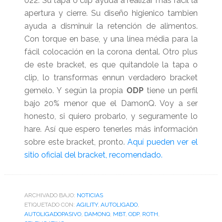
022. Su tapa o clip ayuda a realizar más fácil la
apertura y cierre. Su diseño higienico tambien
ayuda a disminuir la retención de alimentos.
Con torque en base, y una línea média para la
fácil colocación en la corona dental. Otro plus
de este bracket, es que quitandole la tapa o
clip, lo transformas ennun verdadero bracket
gemelo. Y según la propia
ODP
tiene un perfil
bajo 20% menor que el DamonQ. Voy a ser
honesto, si quiero probarlo, y seguramente lo
hare. Así que espero tenerles más información
sobre este bracket, pronto.
Aquí pueden ver el
sitio oficial del bracket, recomendado.
ARCHIVADO BAJO:
NOTICIAS
ETIQUETADO CON:
AGILITY
,
AUTOLIGADO
,
AUTOLIGADOPASIVO
,
DAMONQ
,
MBT
,
ODP
,
ROTH
,