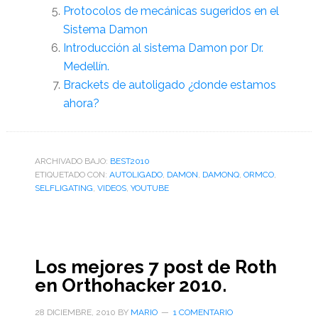
Protocolos de mecánicas sugeridos en el
Sistema Damon
Introducción al sistema Damon por Dr.
Medellín.
Brackets de autoligado ¿donde estamos
ahora?
ARCHIVADO BAJO:
BEST2010
ETIQUETADO CON:
AUTOLIGADO
,
DAMON
,
DAMONQ
,
ORMCO
,
SELFLIGATING
,
VIDEOS
,
YOUTUBE
Los mejores 7 post de Roth
en Orthohacker 2010.
28 DICIEMBRE, 2010
BY
MARIO
1 COMENTARIO