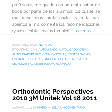
profesores, me quede con un grato sabor de
boca por parte de los alumnos, los cuales se
mostraron muy profesionales y a la vez
abiertos a mis comentarios, recomendaciones
acerca
(y a mis chistes malos también).
[Leer más…]
de
El
ARCHIVADO BAJO:
NOTICIAS
ETIQUETADO CON:
AUTOLIGADO
,
AUTOLIGADOACTIVO
,
Dr.
AUTOLIGADOPASIVO
,
CEFALOMETRÌAS
,
CONFERENCIAS
,
Mario
EZEQUIELRODRIGUEZ
,
IMO
,
ORTHOHACKER
,
PLÁTICAS
,
Alberto
SELFLIGATING
,
SISTEMABIOFUNCIONALQR
Valdez
visita
el
IMO
Orthodontic Perspectives
2010 3M Unitek Vol 18 2011
23 MAYO, 2011
BY
MARIO
DEJA UN COMENTARIO