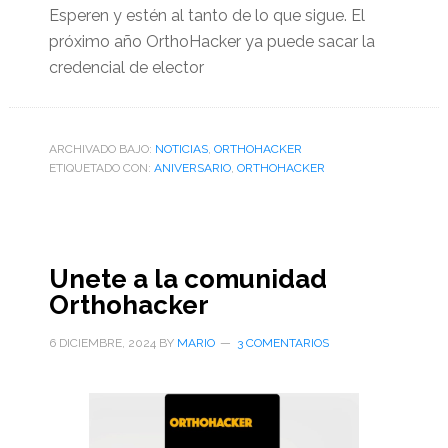
Esperen y estén al tanto de lo que sigue. El
próximo año OrthoHacker ya puede sacar la
credencial de elector
ARCHIVADO BAJO:
NOTICIAS
,
ORTHOHACKER
ETIQUETADO CON:
ANIVERSARIO
,
ORTHOHACKER
Unete a la comunidad
Orthohacker
6 DICIEMBRE, 2024
BY
MARIO
3 COMENTARIOS