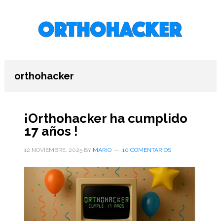
Saltar
Saltar
Saltar
al
a
al
contenido
la
pie
principal
barra
de
lateral
página
primaria
orthohacker
¡Orthohacker ha cumplido
17 años !
12 NOVIEMBRE, 2025
BY
MARIO
10 COMENTARIOS