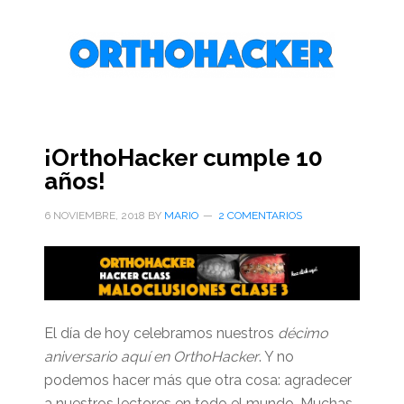
Saltar
Saltar
Saltar
al
a
al
contenido
la
pie
principal
barra
de
lateral
página
primaria
¡OrthoHacker cumple 10
años!
6 NOVIEMBRE, 2018
BY
MARIO
2 COMENTARIOS
El día de hoy celebramos nuestros
décimo
aniversario aquí en OrthoHacker
. Y no
podemos hacer más que otra cosa: agradecer
a nuestros lectores en todo el mundo. Muchas