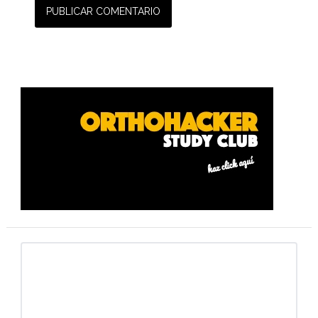
Barra
lateral
primaria