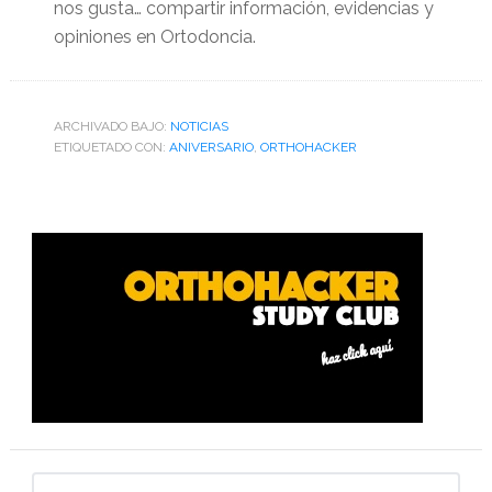
nos gusta… compartir información, evidencias y
opiniones en Ortodoncia.
ARCHIVADO BAJO:
NOTICIAS
ETIQUETADO CON:
ANIVERSARIO
,
ORTHOHACKER
Barra
lateral
primaria