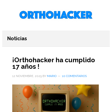
Saltar
Saltar
Saltar
al
a
al
contenido
la
pie
principal
barra
de
lateral
página
primaria
Noticias
¡Orthohacker ha cumplido
17 años !
12 NOVIEMBRE, 2025
BY
MARIO
10 COMENTARIOS