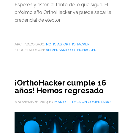
Esperen y estén al tanto de lo que sigue. El
próximo año OrthoHacker ya puede sacar la
credencial de elector
ARCHIVADO BAJO:
NOTICIAS
,
ORTHOHACKER
ETIQUETADO CON:
ANIVERSARIO
,
ORTHOHACKER
¡OrthoHacker cumple 16
años! Hemos regresado
6 NOVIEMBRE, 2024
BY
MARIO
DEJA UN COMENTARIO