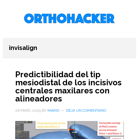
Saltar
Saltar
Saltar
al
a
al
contenido
la
pie
principal
barra
de
lateral
página
primaria
invisalign
Predictibilidad del tip
mesiodistal de los incisivos
centrales maxilares con
alineadores
26 MAYO, 2025
BY
MARIO
DEJA UN COMENTARIO