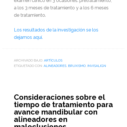
examen clínico en 3 ocasiones: pretratamiento,
a los 3 meses de tratamiento y a los 6 meses
de tratamiento.
Los resultados de la investigación se los
dejamos aquí.
ARCHIVADO BAJO:
ARTÌCULOS
ETIQUETADO CON:
ALINEADORES
,
BRUXISMO
,
INVISALIGN
Consideraciones sobre el
tiempo de tratamiento para
avance mandibular con
alineadores en
maloclusiones