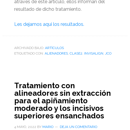
atraves de este artículo, ellos informan del
resultado de dicho tratamiento.
Les dejamos aqui los resultados.
ARCHIVADO BAJO:
ARTÌCULOS
ETIQUETADO CON:
ALIENADORES
,
CLASE2
,
INVISALIGN
,
JCO
Tratamiento con
alineadores sin extracción
para el apiñamiento
moderado y los incisivos
superiores ensanchados
4 MAYO, 2022
BY
MARIO
DEJA UN COMENTARIO