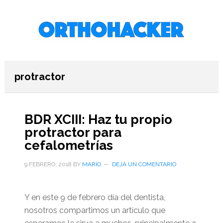
Saltar
Saltar
Saltar
al
a
al
contenido
la
pie
principal
barra
de
lateral
página
primaria
protractor
BDR XCIII: Haz tu propio
protractor para
cefalometrías
9 FEBRERO, 2018
BY
MARIO
DEJA UN COMENTARIO
Y en este 9 de febrero día del dentista,
nosotros compartimos un artículo que