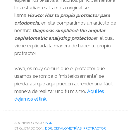
esperamos le sirva a muchos, principalmente a
los estudiantes. La nota original se
llama
Howto: Haz tu propio protractor para
ortodoncia,
en ella compartimos un artículo de
nombre
Diagnosis simplified-the angular
cephalometric analyzing protector,
en el cual
viene explicada la manera de hacer tu propio
protractor.
Vaya, es muy común que el protactor que
usamos se rompa o “misteriosamente” se
pierda, así que aquí pueden aprender una fácil
manera de realizar uno tu mismo.
Aquí les
dejamos el link.
ARCHIVADO BAJO:
BDR
ETIQUETADO CON:
BDR
,
CEFALOMETRÌAS
,
PROTRACTOR