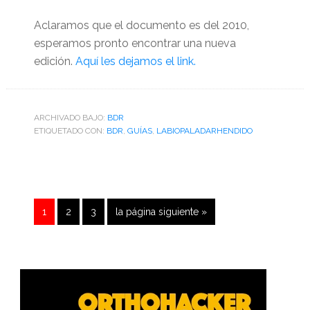
Aclaramos que el documento es del 2010,
esperamos pronto encontrar una nueva
edición.
Aquí les dejamos el link.
ARCHIVADO BAJO:
BDR
ETIQUETADO CON:
BDR
,
GUÍAS
,
LABIOPALADARHENDIDO
Página
Página
Página
Ir
1
2
3
la página siguiente »
a
Barra
lateral