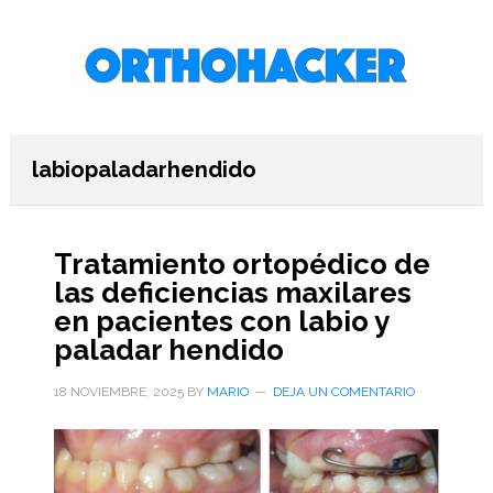
Saltar
Saltar
Saltar
al
a
al
contenido
la
pie
principal
barra
de
lateral
página
primaria
labiopaladarhendido
Tratamiento ortopédico de
las deficiencias maxilares
en pacientes con labio y
paladar hendido
18 NOVIEMBRE, 2025
BY
MARIO
DEJA UN COMENTARIO