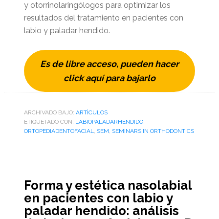
y otorrinolaringólogos para optimizar los
resultados del tratamiento en pacientes con
labio y paladar hendido.
Es de libre acceso, pueden hacer
click aquí para bajarlo
ARCHIVADO BAJO:
ARTÌCULOS
ETIQUETADO CON:
LABIOPALADARHENDIDO
,
ORTOPEDIADENTOFACIAL
,
SEM
,
SEMINARS IN ORTHODONTICS
Forma y estética nasolabial
en pacientes con labio y
paladar hendido: análisis