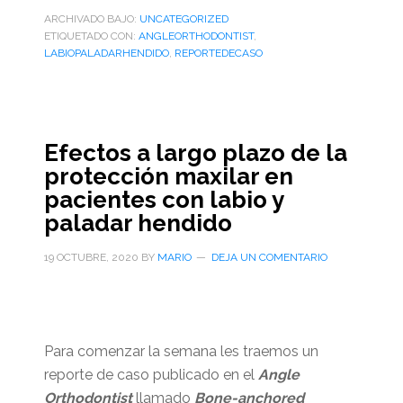
ARCHIVADO BAJO:
UNCATEGORIZED
ETIQUETADO CON:
ANGLEORTHODONTIST
,
LABIOPALADARHENDIDO
,
REPORTEDECASO
Efectos a largo plazo de la
protección maxilar en
pacientes con labio y
paladar hendido
19 OCTUBRE, 2020
BY
MARIO
DEJA UN COMENTARIO
Para comenzar la semana les traemos un
reporte de caso publicado en el
Angle
Orthodontist
llamado
Bone-anchored