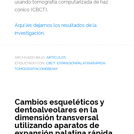
usando tomografía computarizada de haz
cónico (CBCT).
Aquí les dejamos los resultados de la
investigación.
ARCHIVADO BAJO:
ARTÌCULOS
ETIQUETADO CON:
CBCT
,
EXPANSIÓNPALATINARÁPIDA
,
TOMOGRAFÍACONEBEAM
Cambios esqueléticos y
dentoalveolares en la
dimensión transversal
utilizando aparatos de
expansión palatina rápida