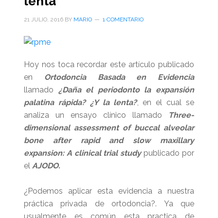
lenta
21 JULIO, 2016
BY
MARIO
1 COMENTARIO
Hoy nos toca recordar este artículo publicado
en
Ortodoncia Basada en Evidencia
llamado
¿Daña el periodonto la expansión
palatina rápida? ¿Y la lenta?
, en el cual se
analiza un ensayo clínico llamado
Three-
dimensional assessment of buccal alveolar
bone after rapid and slow maxillary
expansion: A clinical trial study
publicado por
el
AJODO.
¿Podemos aplicar esta evidencia a nuestra
práctica privada de ortodoncia?. Ya que
usualmente es común esta practica de