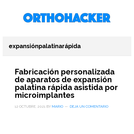
Saltar
Saltar
Saltar
al
a
al
contenido
la
pie
principal
barra
de
lateral
página
primaria
expansiónpalatinarápida
Fabricación personalizada
de aparatos de expansión
palatina rápida asistida por
microimplantes
12 OCTUBRE, 2021
BY
MARIO
DEJA UN COMENTARIO