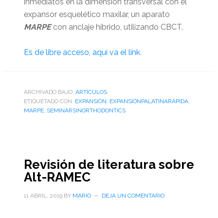
inmediatos en la dimensión transversal con el
expansor esquelético maxilar, un aparato
MARPE
con anclaje híbrido, utilizando CBCT.
Es de libre acceso, aquí va el link.
ARCHIVADO BAJO:
ARTÌCULOS
ETIQUETADO CON:
EXPANSIÓN
,
EXPANSIÓNPALATINARÁPIDA
,
MARPE
,
SEMINARSINORTHODONTICS
Revisión de literatura sobre
Alt-RAMEC
11 ABRIL, 2019
BY
MARIO
DEJA UN COMENTARIO