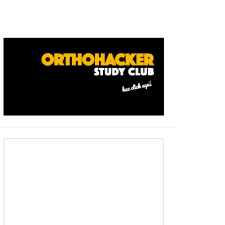
Barra
ateral
primaria