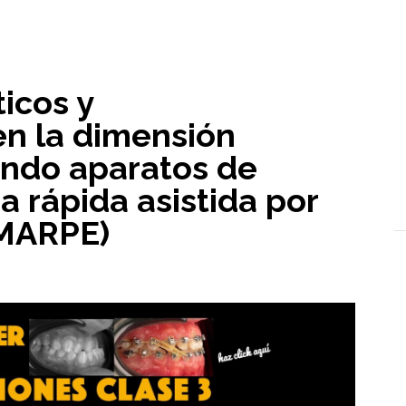
l
icos y
en la dimensión
zando aparatos de
a rápida asistida por
(MARPE)