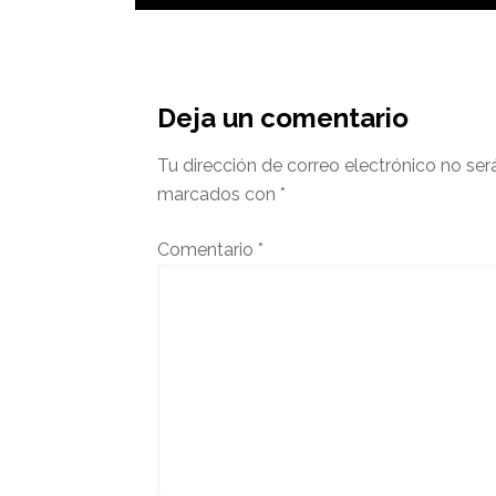
Interacciones
del
Deja un comentario
lector
Tu dirección de correo electrónico no ser
marcados con
*
Comentario
*