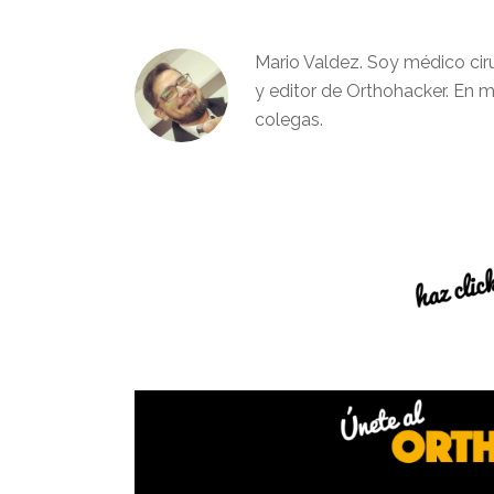
Mario Valdez. Soy médico cir
y editor de Orthohacker. En m
colegas.