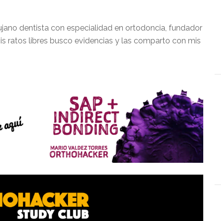
ujano dentista con especialidad en ortodoncia, fundador
is ratos libres busco evidencias y las comparto con mis