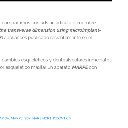
 Hoy compartimos con uds un artículo de nombre
the transverse dimension using microimplant-
E)
appliances publicado recientemente en el
los cambios esqueléticos y dentoalveolares inmediatos
or esquelético maxilar, un aparato
MARPE
con
ÁPIDA
,
MARPE
,
SEMINARSINORTHODONTICS