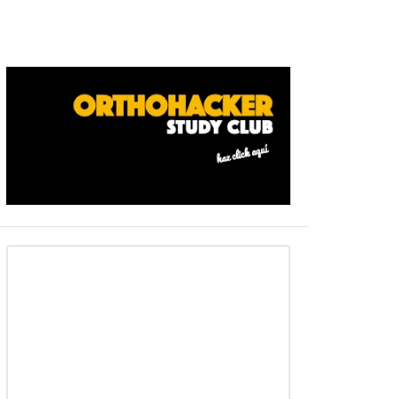
Barra
ateral
primaria