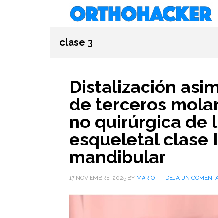
Saltar
Saltar
Saltar
al
a
al
contenido
la
pie
clase 3
principal
barra
de
lateral
página
primaria
Distalización asi
de terceros molar
no quirúrgica de 
esqueletal clase I
mandibular
17 NOVIEMBRE, 2025
BY
MARIO
DEJA UN COMENTA