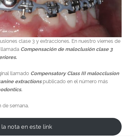
siones clase 3 y extracciones. En nuestro viernes de
 llamada
Compensación de maloclusión clase 3
eriores.
ginal llamado
Compensatory Class III malocclusion
anine extractions
publicado en el número más
hodontics.
fin de semana.
la nota en este link