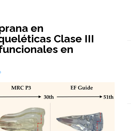
prana en
ueléticas Clase III
funcionales en
O