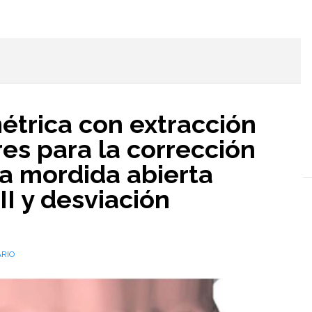
l
métrica con extracción
es para la corrección
la mordida abierta
II y desviación
RIO