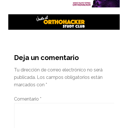
Interacciones
del
Deja un comentario
lector
Tu dirección de correo electrónico no será
publicada.
Los campos obligatorios están
marcados con
*
Comentario
*