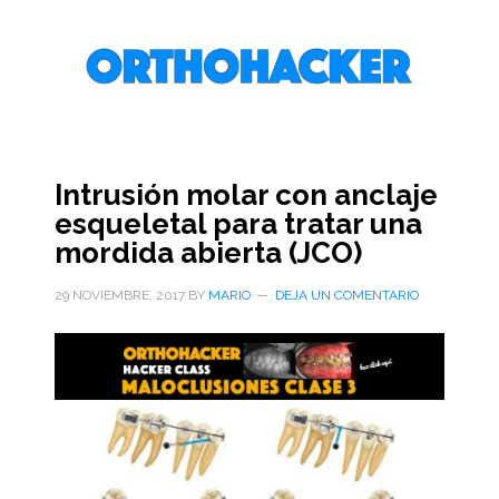
Saltar
Saltar
Saltar
al
a
al
contenido
la
pie
principal
barra
de
lateral
página
primaria
Intrusión molar con anclaje
esqueletal para tratar una
mordida abierta (JCO)
29 NOVIEMBRE, 2017
BY
MARIO
DEJA UN COMENTARIO