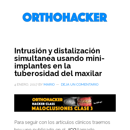
Saltar
Saltar
Saltar
al
a
al
contenido
la
pie
principal
barra
de
lateral
página
primaria
Intrusión y distalización
simultanea usando mini-
implantes en la
tuberosidad del maxilar
4 ENERO, 2017
BY
MARIO
DEJA UN COMENTARIO
Para seguir con los artículos clínicos traemos
hoy uno publicado en el
JCO
llamado