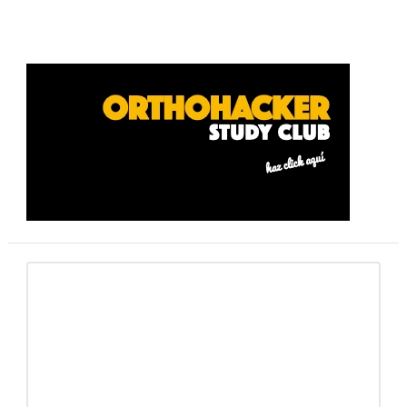
Barra
lateral
primaria