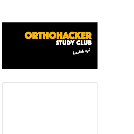
Barra
ateral
primaria