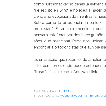
como “Orthohacker no tienes la evidencia co
fue escrito en 1997, empiecen a hacer 
ciencia ha evolucionado mientras la nuest
Sobre como la ortodoncia ha tenido un r
propiedad”. El artículo menciona que
pensamiento” eran validos hace 90 años
años que menciona Peck, nos ubican 
encontrar a ortodoncistas que aun piensa
Es un artículo que recomiendo ampliamen
si lo leen con cuidado puede entender 
“filosofías” a la ciencia.
Aquí va el link.
ARCHIVADO BAJO:
ARTÌCULOS
ETIQUETADO CON:
ANGLEORTHODONTIST
,
EVIDENCIA