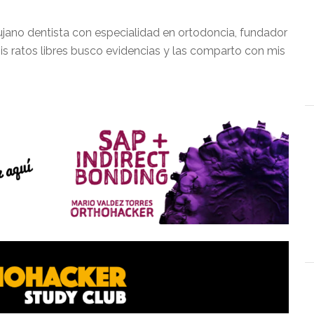
ujano dentista con especialidad en ortodoncia, fundador
is ratos libres busco evidencias y las comparto con mis