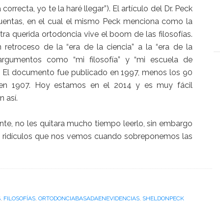
rrecta, yo te la haré llegar”). El artículo del Dr. Peck
cuentas, en el cual el mismo Peck menciona como la
ra querida ortodoncia vive el boom de las filosofías.
etroceso de la “era de la ciencia” a la “era de la
 argumentos como “mi filosofía” y “mi escuela de
. El documento fue publicado en 1997, menos los 90
en 1907. Hoy estamos en el 2014 y es muy fácil
n así.
te, no les quitara mucho tiempo leerlo, sin embargo
lo ridículos que nos vemos cuando sobreponemos las
S
,
FILOSOFÍAS
,
ORTODONCIABASADAENEVIDENCIAS
,
SHELDONPECK