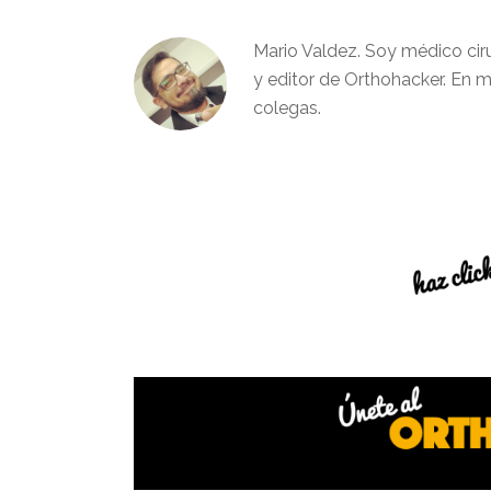
Mario Valdez. Soy médico cir
y editor de Orthohacker. En m
colegas.