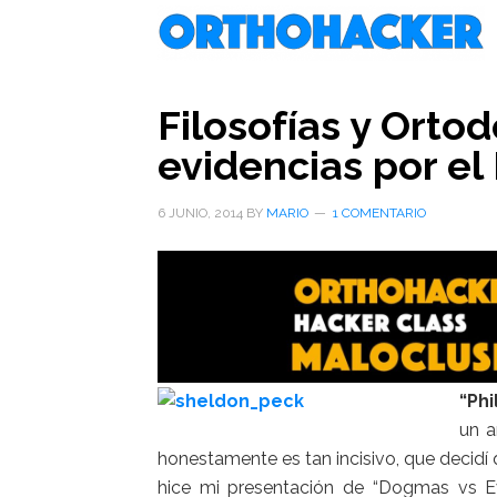
Saltar
Saltar
Saltar
al
a
al
contenido
la
pie
principal
barra
de
Filosofías y Orto
lateral
página
evidencias por el
primaria
6 JUNIO, 2014
BY
MARIO
1 COMENTARIO
“Ph
un a
honestamente es tan incisivo, que decidí q
hice mi presentación de “Dogmas vs E