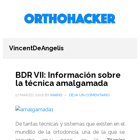
Saltar
Saltar
Saltar
al
a
al
contenido
la
pie
principal
barra
de
lateral
página
primaria
VincentDeAngelis
BDR VII: Información sobre
la técnica amalgamada
17 MARZO, 2016
BY
MARIO
DEJA UN COMENTARIO
De tantas técnicas y sistemas que existen en el
mundillo de la ortodoncia, una de la que se