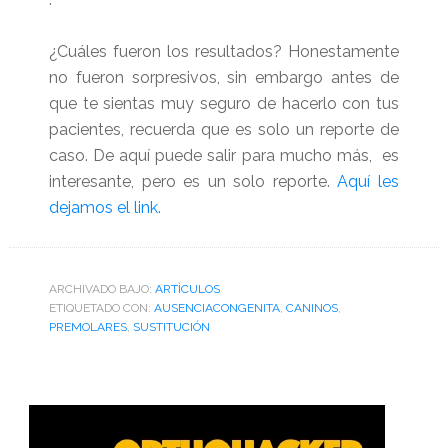
¿Cuáles fueron los resultados? Honestamente
no fueron sorpresivos, sin embargo antes de
que te sientas muy seguro de hacerlo con tus
pacientes, recuerda que es solo un reporte de
caso. De aquí puede salir para mucho más, es
interesante, pero es un solo reporte.
Aquí les
dejamos el link.
ARCHIVADO BAJO:
ARTÌCULOS
ETIQUETADO CON:
AUSENCIACONGENITA
,
CANINOS
,
PREMOLARES
,
SUSTITUCIÓN
Barra
lateral