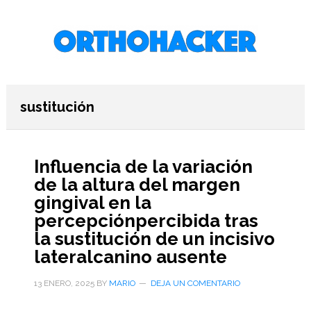
Saltar
Saltar
Saltar
al
a
al
contenido
la
pie
principal
barra
de
lateral
página
primaria
sustitución
Influencia de la variación
de la altura del margen
gingival en la
percepciónpercibida tras
la sustitución de un incisivo
lateralcanino ausente
13 ENERO, 2025
BY
MARIO
DEJA UN COMENTARIO