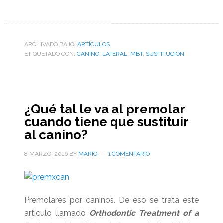
ARCHIVADO BAJO:
ARTÌCULOS
ETIQUETADO CON:
CANINO
,
LATERAL
,
MBT
,
SUSTITUCIÓN
¿Qué tal le va al premolar
cuando tiene que sustituir
al canino?
8 MARZO, 2016
BY
MARIO
1 COMENTARIO
Premolares por caninos. De eso se trata este
artículo llamado
Orthodontic Treatment of a