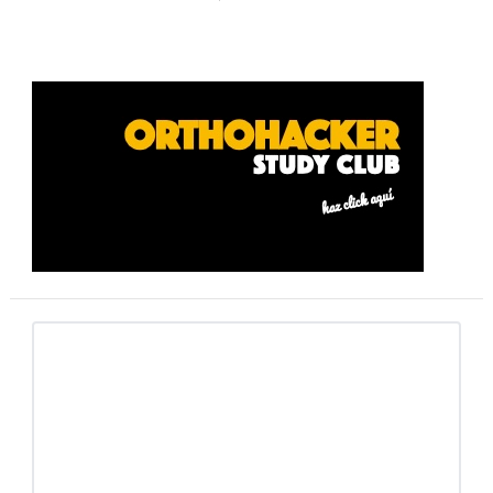
Barra
lateral
primaria