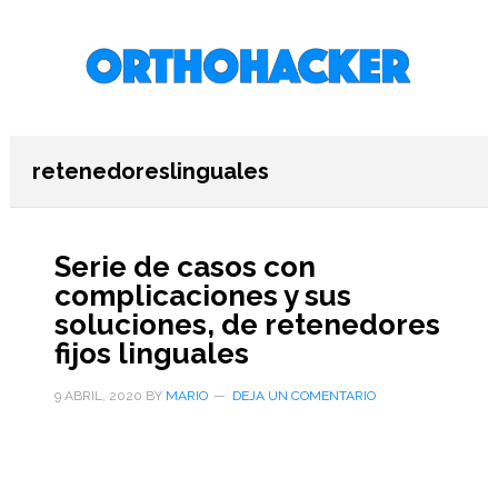
Saltar
Saltar
Saltar
al
a
al
contenido
la
pie
principal
barra
de
lateral
página
primaria
retenedoreslinguales
Serie de casos con
complicaciones y sus
soluciones, de retenedores
fijos linguales
9 ABRIL, 2020
BY
MARIO
DEJA UN COMENTARIO