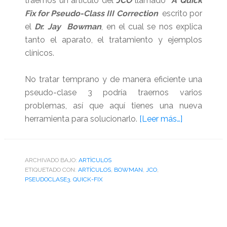
traemos un artículo del
JCO
llamado
A Quick
Fix for Pseudo-Class III Correction
escrito por
el
Dr. Jay Bowman
, en el cual se nos explica
tanto el aparato, el tratamiento y ejemplos
clínicos.
No tratar temprano y de manera eficiente una
pseudo-clase 3 podría traernos varios
problemas, así que aquí tienes una nueva
acerca
herramienta para solucionarlo.
[Leer más…]
de
Artículo
sobre
ARCHIVADO BAJO:
ARTÌCULOS
ETIQUETADO CON:
ARTÍCULOS
,
BOWMAN
,
JCO
,
el
PSEUDOCLASE3
,
QUICK-FIX
Quick
Fix
(JCO)