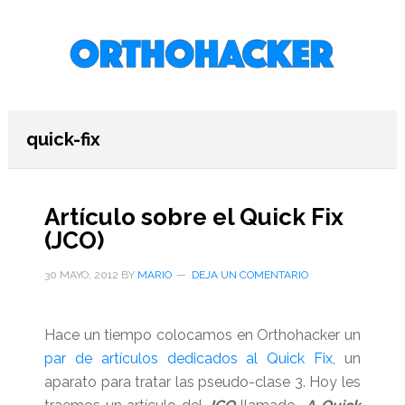
Saltar
Saltar
Saltar
al
a
al
contenido
la
pie
principal
barra
de
lateral
página
primaria
quick-fix
Artículo sobre el Quick Fix
(JCO)
30 MAYO, 2012
BY
MARIO
DEJA UN COMENTARIO
Hace un tiempo colocamos en Orthohacker un
par de artículos dedicados al Quick Fix
, un
aparato para tratar las pseudo-clase 3. Hoy les