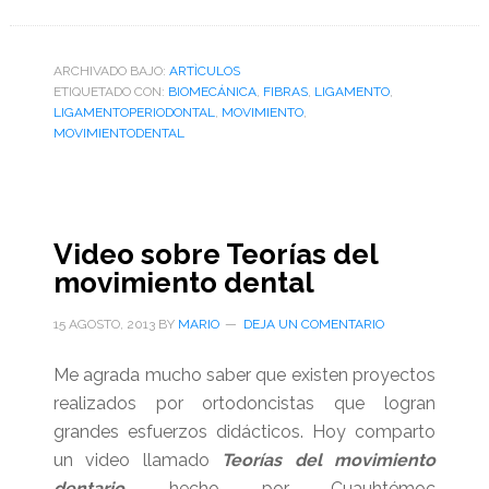
ARCHIVADO BAJO:
ARTÌCULOS
ETIQUETADO CON:
BIOMECÁNICA
,
FIBRAS
,
LIGAMENTO
,
LIGAMENTOPERIODONTAL
,
MOVIMIENTO
,
MOVIMIENTODENTAL
Video sobre Teorías del
movimiento dental
15 AGOSTO, 2013
BY
MARIO
DEJA UN COMENTARIO
Me agrada mucho saber que existen proyectos
realizados por ortodoncistas que logran
grandes esfuerzos didácticos. Hoy comparto
un video llamado
Teorías del movimiento
dentario
, hecho por Cuauhtémoc