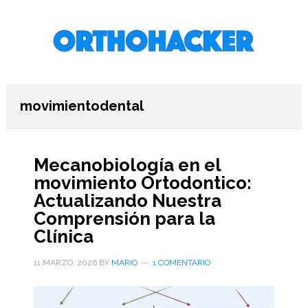
Saltar
Saltar
Saltar
al
a
al
contenido
la
pie
principal
barra
de
lateral
página
primaria
movimientodental
Mecanobiología en el
movimiento Ortodontico:
Actualizando Nuestra
Comprensión para la
Clínica
11 MARZO, 2026
BY
MARIO
1 COMENTARIO