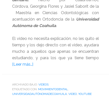
Córdova, Georgina Flores y Jasiel Saborit de la
Maestria en Ciencias Odontológicas con
acentuación en Ortodoncia de la
Universidad
Autónoma de Coahuila
.
El video no necesita explicación, no les quito el
tiempo y los dejo directo con el video, ayudara
mucho a aquellos que apenas se encuentran
estudiando, y para los que ya tiene tiempo
acerca
[Leer más…]
de
Video
sobre
ARCHIVADO BAJO:
VIDEOS
ETIQUETADO CON:
Teorías
MOVIMIENTODENTAL
,
UNIVERSIDADAUTÓNOMADECOAHUILA
,
VIDEO
,
YOUTUBE
del
movimiento
dental