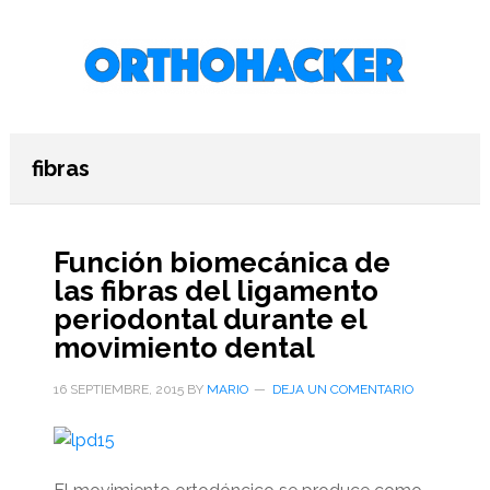
Saltar
Saltar
Saltar
al
a
al
contenido
la
pie
principal
barra
de
lateral
página
primaria
fibras
Función biomecánica de
las fibras del ligamento
periodontal durante el
movimiento dental
16 SEPTIEMBRE, 2015
BY
MARIO
DEJA UN COMENTARIO