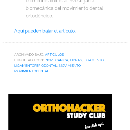
elementos finitos al investigar la
biomecánica del movimiento dental
ortodóncico.
Aquí pueden bajar el artículo.
ARCHIVADO BAJO:
ARTÌCULOS
ETIQUETADO CON:
BIOMECÁNICA
,
FIBRAS
,
LIGAMENTO
,
LIGAMENTOPERIODONTAL
,
MOVIMIENTO
,
MOVIMIENTODENTAL
Barra
lateral
primaria