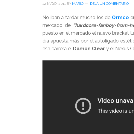
12 MAYO, 2011
BY
MARIO
DEJA UN COMENTARIO
No iban a tardar mucho los de
Ormco
e
mercado de
“hardcore-fanboy-from-h
puesto en el mercado el nuevo bracket 
día apuesta más por el autoligado estét
esa carrera el
Damon Clear
y el Nexus C