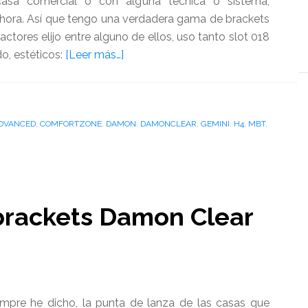
asa comercial o con alguna técnica o sistema,
hora. Así que tengo una verdadera gama de brackets
ctores elijo entre alguno de ellos, uso tanto slot 018
acerca
o, estéticos:
[Leer más…]
de
Esto
es
ADVANCED
,
COMFORTZONE
,
DAMON
lo
,
DAMONCLEAR
,
GEMINI
,
H4
,
MBT
,
que
uso:
Tipos
de
brackets Damon Clear
brackets
pre he dicho, la punta de lanza de las casas que