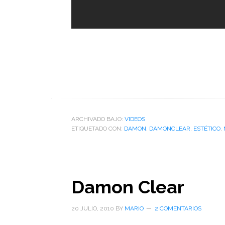
ARCHIVADO BAJO:
VIDEOS
ETIQUETADO CON:
DAMON
,
DAMONCLEAR
,
ESTÉTICO
,
Damon Clear
20 JULIO, 2010
BY
MARIO
2 COMENTARIOS