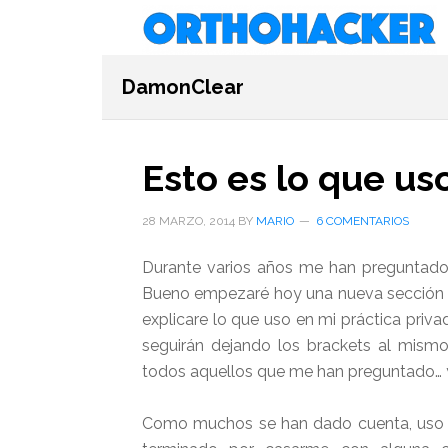
Saltar
Saltar
Saltar
al
a
al
contenido
la
pie
DamonClear
principal
barra
de
lateral
página
primaria
Esto es lo que us
28 MARZO, 2014
BY
MARIO
6 COMENTARIOS
Durante varios años me han preguntado v
Bueno empezaré hoy una nueva sección
explicare lo que uso en mi práctica priv
seguirán dejando los brackets al mism
todos aquellos que me han preguntado… y
Como muchos se han dado cuenta, uso d