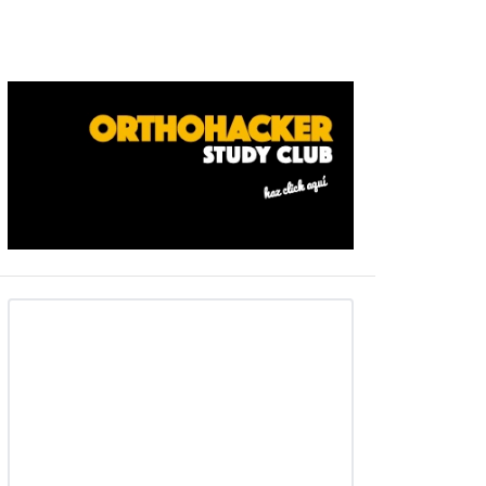
Barra
ateral
primaria