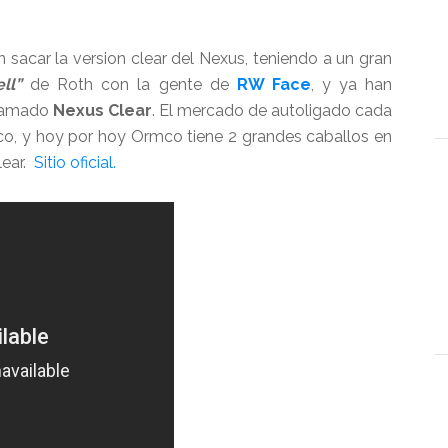
n sacar la version clear del Nexus, teniendo a un gran
ell”
de Roth con la gente de
RW Face
, y ya han
llamado
Nexus Clear
. El mercado de autoligado cada
ico, y hoy por hoy Ormco tiene 2 grandes caballos en
lear.
Sitio oficial.