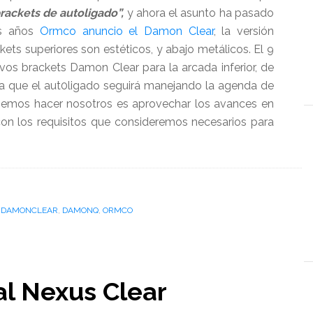
rackets de autoligado”,
y ahora el asunto ha pasado
os años
Ormco anuncio el Damon Clear
, la versión
ckets superiores son estéticos, y abajo metálicos. El 9
vos brackets Damon Clear para la arcada inferior, de
 que el aut0ligado seguirá manejando la agenda de
emos hacer nosotros es aprovechar los avances en
on los requisitos que consideremos necesarios para
cerca
e
rmco
resenta
rackets
,
DAMONCLEAR
,
DAMONQ
,
ORMCO
amon
lear
nferiores
l Nexus Clear