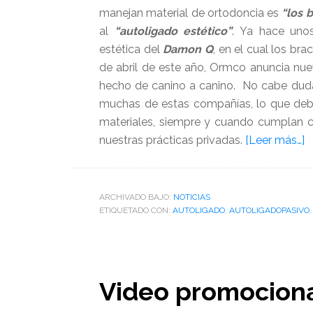
manejan material de ortodoncia es
“los b
al
“autoligado estético”
. Ya hace un
estética del
Damon Q
, en el cual los bra
de abril de este año, Ormco anuncia nue
hecho de canino a canino. No cabe duda
muchas de estas compañías, lo que deb
materiales, siempre y cuando cumplan c
a
nuestras prácticas privadas.
[Leer más…]
d
O
p
ARCHIVADO BAJO:
NOTICIAS
ETIQUETADO CON:
AUTOLIGADO
,
AUTOLIGADOPASIVO
b
D
C
i
Video promociona