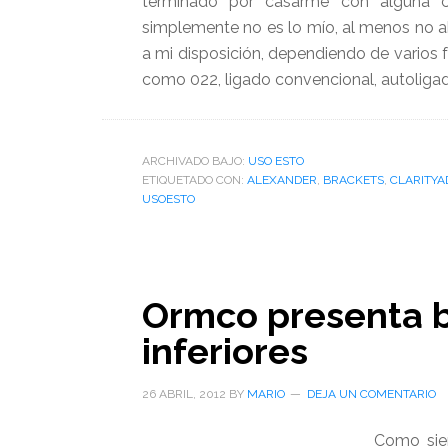
terminado por casarme con alguna c
simplemente no es lo mío, al menos no a
a mi disposición, dependiendo de varios fa
como 022, ligado convencional, autoligad
ARCHIVADO BAJO:
USO ESTO
ETIQUETADO CON:
ALEXANDER
,
BRACKETS
,
CLARITY
USOESTO
Ormco presenta 
inferiores
26 ABRIL, 2012
BY
MARIO
DEJA UN COMENTARIO
Como siem