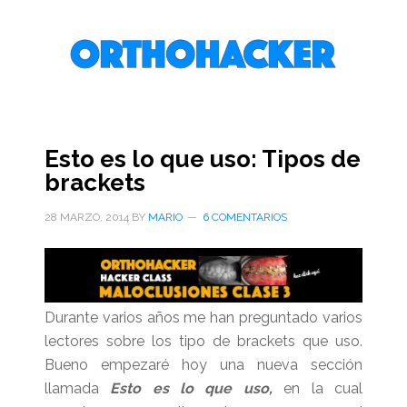
Saltar
Saltar
Saltar
al
a
al
contenido
la
pie
principal
barra
de
lateral
página
primaria
Esto es lo que uso: Tipos de
brackets
28 MARZO, 2014
BY
MARIO
6 COMENTARIOS
Durante varios años me han preguntado varios
lectores sobre los tipo de brackets que uso.
Bueno empezaré hoy una nueva sección
llamada
Esto es lo que uso,
en la cual