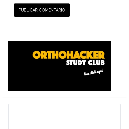
Barra
lateral
primaria