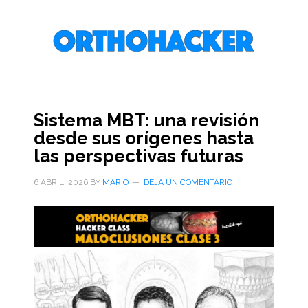
Saltar
Saltar
Saltar
al
a
al
contenido
la
pie
principal
barra
de
lateral
página
primaria
Sistema MBT: una revisión
desde sus orígenes hasta
las perspectivas futuras
6 ABRIL, 2026
BY
MARIO
DEJA UN COMENTARIO