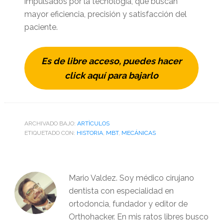
impulsados por la tecnología, que buscan
mayor eficiencia, precisión y satisfacción del
paciente.
Es de libre acceso, puedes hacer
click aquí para bajarlo
ARCHIVADO BAJO:
ARTÌCULOS
ETIQUETADO CON:
HISTORIA
,
MBT
,
MECÁNICAS
Mario Valdez. Soy médico cirujano
dentista con especialidad en
ortodoncia, fundador y editor de
Orthohacker. En mis ratos libres busco