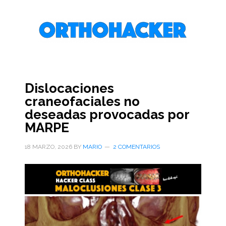
Saltar
Saltar
Saltar
al
a
al
contenido
la
pie
principal
barra
de
lateral
página
primaria
Dislocaciones
craneofaciales no
deseadas provocadas por
MARPE
18 MARZO, 2026
BY
MARIO
2 COMENTARIOS