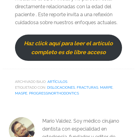
directamente relacionadas con la edad del
paciente . Este reporte invita a una reflexión
cuidadosa sobre nuestros enfoques actuales.
Haz click aquí para leer el artículo
completo es de libre acceso
ARCHIVADO BAJO:
ARTÌCULOS
ETIQUETADO CON:
DISLOCACIONES
,
FRACTURAS
,
MARPE
,
MASPE
,
PROGRESSINORTHODONTICS
Mario Valdez. Soy médico cirujano
dentista con especialidad en
ortodoncia, fundador y editor de