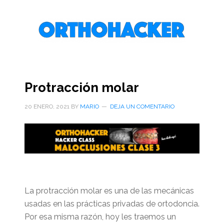
Saltar
Saltar
Saltar
al
a
al
contenido
la
pie
principal
barra
de
lateral
página
primaria
Protracción molar
20 ENERO, 2021
BY
MARIO
DEJA UN COMENTARIO
La protracción molar es una de las mecánicas
usadas en las prácticas privadas de ortodoncia.
Por esa misma razón, hoy les traemos un