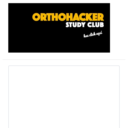
Barra
lateral
primaria