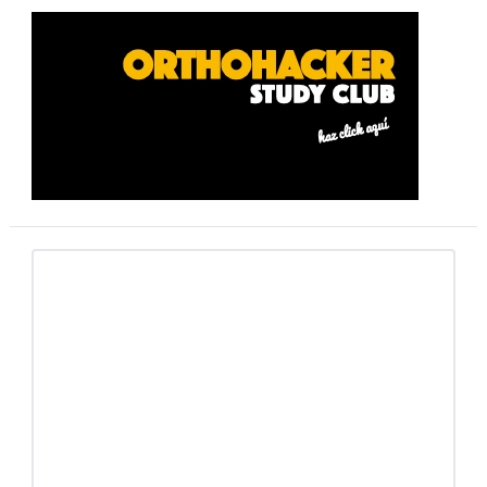
Barra
lateral
primaria