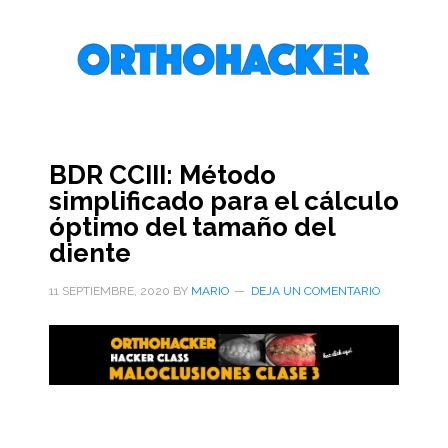
Saltar
Saltar
Saltar
al
a
al
contenido
la
pie
principal
barra
de
lateral
página
primaria
BDR CCIII: Método
simplificado para el cálculo
óptimo del tamaño del
diente
11 SEPTIEMBRE, 2020
BY
MARIO
DEJA UN COMENTARIO