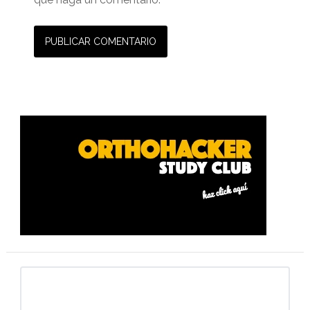
Barra
lateral
primaria