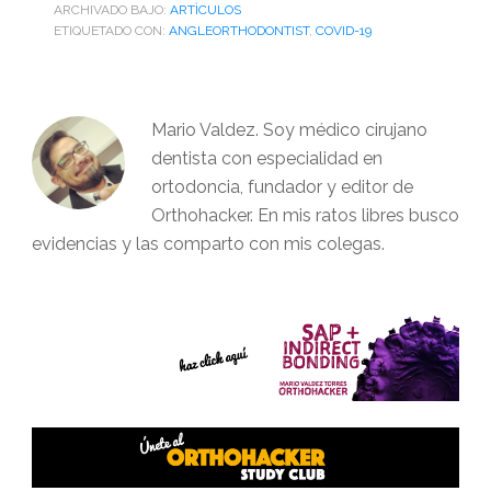
ARCHIVADO BAJO:
ARTÌCULOS
ETIQUETADO CON:
ANGLEORTHODONTIST
,
COVID-19
Mario Valdez. Soy médico cirujano
dentista con especialidad en
ortodoncia, fundador y editor de
Orthohacker. En mis ratos libres busco
evidencias y las comparto con mis colegas.