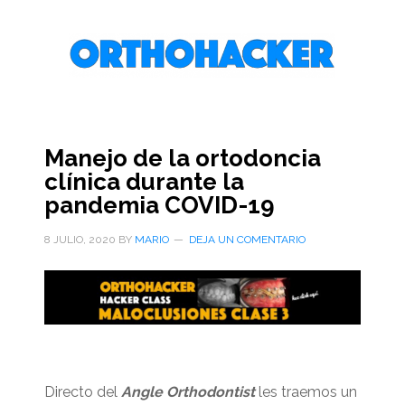
Saltar
Saltar
Saltar
al
a
al
contenido
la
pie
principal
barra
de
lateral
página
primaria
Manejo de la ortodoncia
clínica durante la
pandemia COVID-19
8 JULIO, 2020
BY
MARIO
DEJA UN COMENTARIO
Directo del
Angle Orthodontist
les traemos un