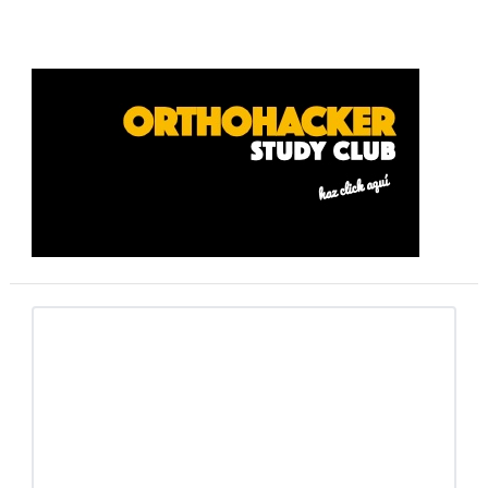
Barra
lateral
primaria