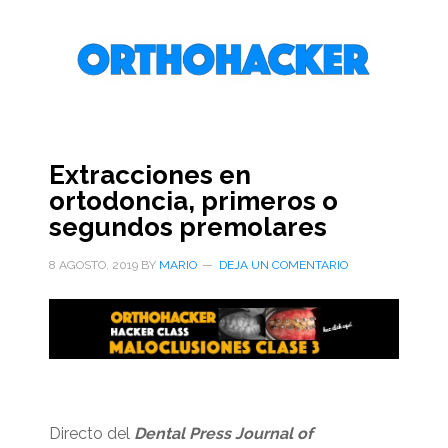
Saltar
Saltar
Saltar
al
a
al
contenido
la
pie
principal
barra
de
lateral
página
primaria
Extracciones en
ortodoncia, primeros o
segundos premolares
8 AGOSTO, 2019
BY
MARIO
DEJA UN COMENTARIO
Directo del
Dental Press Journal of