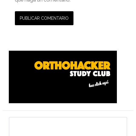
Barra
lateral
primaria