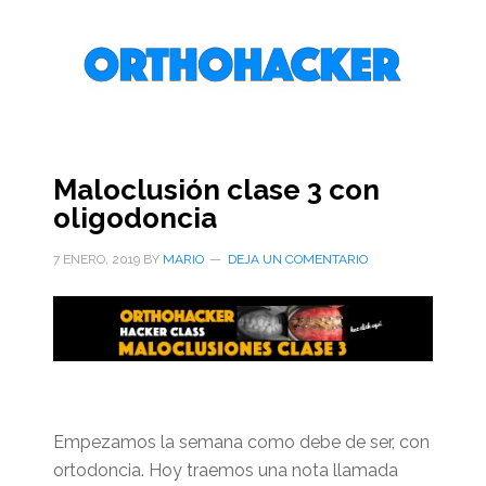
Saltar
Saltar
Saltar
al
a
al
contenido
la
pie
principal
barra
de
lateral
página
primaria
Maloclusión clase 3 con
oligodoncia
7 ENERO, 2019
BY
MARIO
DEJA UN COMENTARIO
Empezamos la semana como debe de ser, con
ortodoncia. Hoy traemos una nota llamada