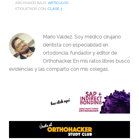
ARCHIVADO BAJO:
ARTÌCULOS
ETIQUETADO CON:
CLASE 3
Mario Valdez. Soy médico cirujano
dentista con especialidad en
ortodoncia, fundador y editor de
Orthohacker. En mis ratos libres busco
evidencias y las comparto con mis colegas.