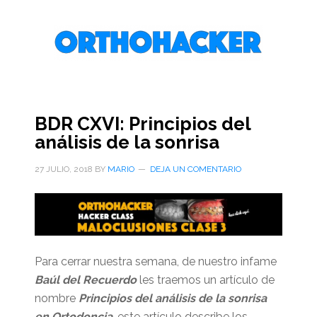
Saltar
Saltar
Saltar
al
a
al
contenido
la
pie
principal
barra
de
lateral
página
primaria
BDR CXVI: Principios del
análisis de la sonrisa
27 JULIO, 2018
BY
MARIO
DEJA UN COMENTARIO
Para cerrar nuestra semana, de nuestro infame
Baúl del Recuerdo
les traemos un artículo de
nombre
Principios del análisis de la sonrisa
en Ortodoncia
, este artículo describe los