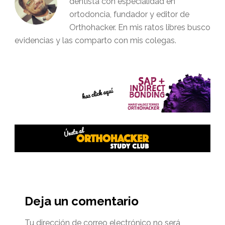
dentista con especialidad en
ortodoncia, fundador y editor de
Orthohacker. En mis ratos libres busco
evidencias y las comparto con mis colegas.
Interacciones
del
Deja un comentario
lector
Tu dirección de correo electrónico no será