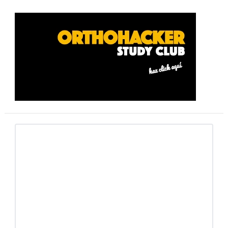
Barra
lateral
primaria