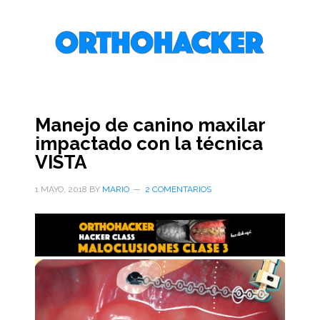
Saltar
Saltar
Saltar
al
a
al
contenido
la
pie
principal
barra
de
lateral
página
primaria
Manejo de canino maxilar
impactado con la técnica
VISTA
1 MAYO, 2018
BY
MARIO
2 COMENTARIOS