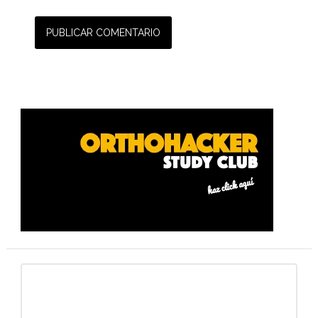
Barra
lateral
primaria